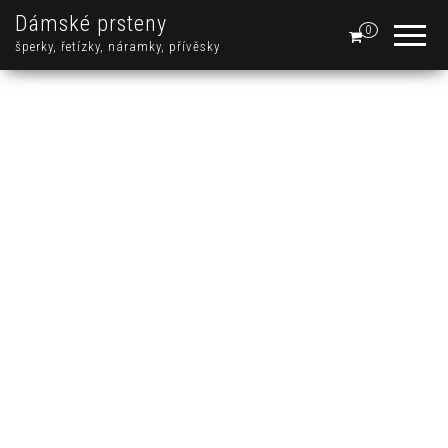
Dámské prsteny
0
šperky, řetízky, náramky, přívěsky