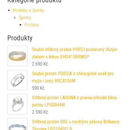
Kategorie produktů
Hodinky a šperky
Šperky
Prsteny
Produkty
Snubní stříbrný prsten VIRELI pozlacený žlutým
zlatem s linkou SHG4158RMGP
2 690
Kč
Snubní prsten POESIA z chirurgické oceli pro
muže i ženy RRC4104M
590
Kč
Stříbrný prsten LAGUNA s pravou přírodní bílou
perlou LPS0044W
2 590
Kč
Stříbrný prsten IRIS s modrými zirkony Brilliance
Zirconia LPS1043ELB