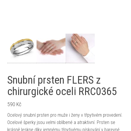
Snubní prsten FLERS z
chirurgické oceli RRC0365
590
Kč
Ocelový snubní prsten pro muže i ženy v třpytivém provedení.
Ocelové šperky jsou velmi oblíbené a atraktivní. Prsten se
krásně leskne díky jemnému třpytivému pískování v barevné