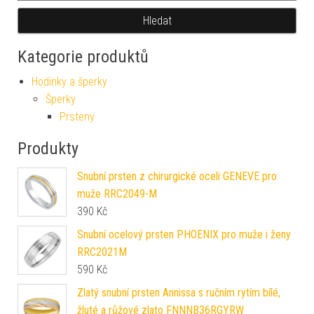
Hledat
Kategorie produktů
Hodinky a šperky
Šperky
Prsteny
Produkty
Snubní prsten z chirurgické oceli GENEVE pro
muže RRC2049-M
390
Kč
Snubní ocelový prsten PHOENIX pro muže i ženy
RRC2021M
590
Kč
Zlatý snubní prsten Annissa s ručním rytím bílé,
žluté a růžové zlato FNNNB36RGYRW