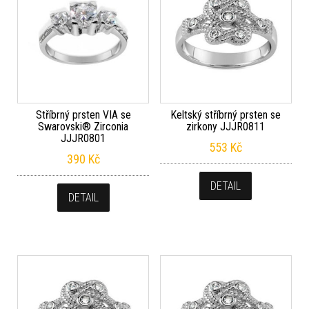
Stříbrný prsten VIA se
Keltský stříbrný prsten se
Swarovski® Zirconia
zirkony JJJR0811
JJJR0801
553
Kč
390
Kč
DETAIL
DETAIL