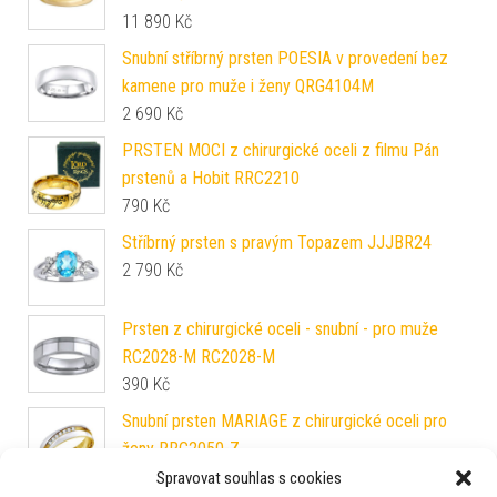
11 890
Kč
Snubní stříbrný prsten POESIA v provedení bez
kamene pro muže i ženy QRG4104M
2 690
Kč
PRSTEN MOCI z chirurgické oceli z filmu Pán
prstenů a Hobit RRC2210
790
Kč
Stříbrný prsten s pravým Topazem JJJBR24
2 790
Kč
Prsten z chirurgické oceli - snubní - pro muže
RC2028-M RC2028-M
390
Kč
Snubní prsten MARIAGE z chirurgické oceli pro
ženy RRC2050-Z
590
Kč
Spravovat souhlas s cookies