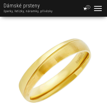
Dámské prsteny
0
šperky, řetízky, náramky, přívěsky