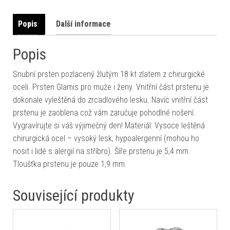
Popis
Další informace
Popis
Snubní prsten pozlacený žlutým 18 kt zlatem z chirurgické
oceli. Prsten Glamis pro muže i ženy. Vnitřní část prstenu je
dokonale vyleštěná do zrcadlového lesku. Navíc vnitřní část
prstenu je zaoblena což vám zaručuje pohodlné nošení.
Vygravírujte si váš výjimečný den! Materiál: Vysoce leštěná
chirurgická ocel – vysoký lesk, hypoalergenní (mohou ho
nosit i lidé s alergií na stříbro). Šíře prstenu je 5,4 mm.
Tloušťka prstenu je pouze 1,9 mm.
Související produkty