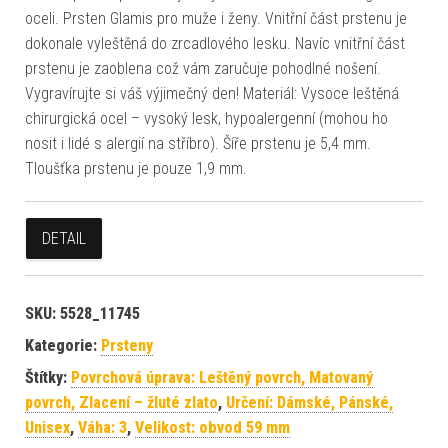
oceli. Prsten Glamis pro muže i ženy. Vnitřní část prstenu je
dokonale vyleštěná do zrcadlového lesku. Navíc vnitřní část
prstenu je zaoblena což vám zaručuje pohodlné nošení.
Vygravírujte si váš výjimečný den! Materiál: Vysoce leštěná
chirurgická ocel – vysoký lesk, hypoalergenní (mohou ho
nosit i lidé s alergií na stříbro). Šíře prstenu je 5,4 mm.
Tloušťka prstenu je pouze 1,9 mm.
DETAIL
SKU:
5528_11745
Kategorie:
Prsteny
Štítky:
Povrchová úprava: Leštěný povrch, Matovaný
povrch, Zlacení – žluté zlato
,
Určení: Dámské, Pánské,
Unisex
,
Váha: 3
,
Velikost: obvod 59 mm