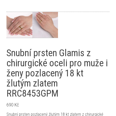
Snubní prsten Glamis z
chirurgické oceli pro muže i
ženy pozlacený 18 kt
žlutým zlatem
RRC8453GPM
690
Kč
Snubní prsten pozlacený žlutým 18 kt zlatem z chirurgické