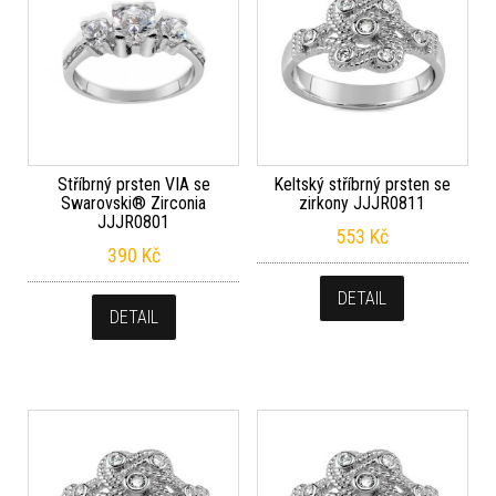
Stříbrný prsten VIA se
Keltský stříbrný prsten se
Swarovski® Zirconia
zirkony JJJR0811
JJJR0801
553
Kč
390
Kč
DETAIL
DETAIL