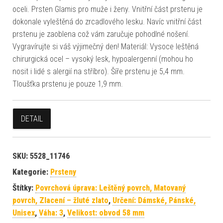
oceli. Prsten Glamis pro muže i ženy. Vnitřní část prstenu je
dokonale vyleštěná do zrcadlového lesku. Navíc vnitřní část
prstenu je zaoblena což vám zaručuje pohodlné nošení.
Vygravírujte si váš výjimečný den! Materiál: Vysoce leštěná
chirurgická ocel – vysoký lesk, hypoalergenní (mohou ho
nosit i lidé s alergií na stříbro). Šíře prstenu je 5,4 mm.
Tloušťka prstenu je pouze 1,9 mm.
DETAIL
SKU:
5528_11746
Kategorie:
Prsteny
Štítky:
Povrchová úprava: Leštěný povrch, Matovaný
povrch, Zlacení – žluté zlato
,
Určení: Dámské, Pánské,
Unisex
,
Váha: 3
,
Velikost: obvod 58 mm