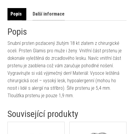
Popis
Další informace
Popis
Snubní prsten pozlacený žlutým 18 kt zlatem z chirurgické
oceli. Prsten Glamis pro muže i ženy. Vnitřní část prstenu je
dokonale vyleštěná do zrcadlového lesku. Navíc vnitřní část
prstenu je zaoblena což vám zaručuje pohodlné nošení.
Vygravírujte si váš výjimečný den! Materiál: Vysoce leštěná
chirurgická ocel – vysoký lesk, hypoalergenní (mohou ho
nosit i lidé s alergií na stříbro). Šíře prstenu je 5,4 mm.
Tloušťka prstenu je pouze 1,9 mm.
Související produkty