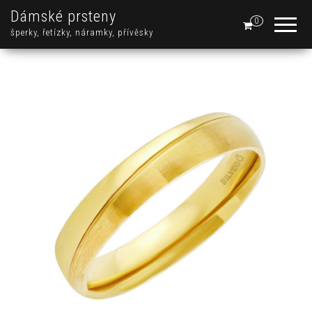
Dámské prsteny
0
šperky, řetízky, náramky, přívěsky