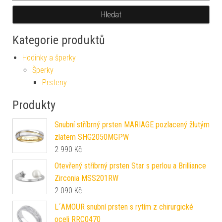
Hledat
Kategorie produktů
Hodinky a šperky
Šperky
Prsteny
Produkty
Snubní stříbrný prsten MARIAGE pozlacený žlutým
zlatem SHG2050MGPW
2 990
Kč
Otevřený stříbrný prsten Star s perlou a Brilliance
Zirconia MSS201RW
2 090
Kč
L´AMOUR snubní prsten s rytím z chirurgické
oceli RRC0470