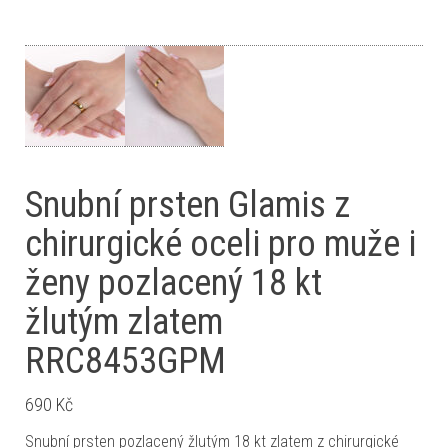
Snubní prsten Glamis z
chirurgické oceli pro muže i
ženy pozlacený 18 kt
žlutým zlatem
RRC8453GPM
690
Kč
Snubní prsten pozlacený žlutým 18 kt zlatem z chirurgické