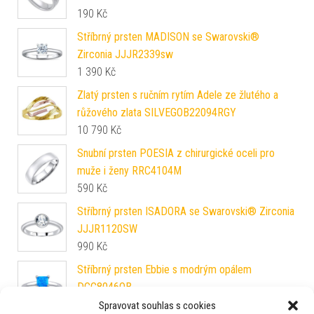
190
Kč
Stříbrný prsten MADISON se Swarovski®
Zirconia JJJR2339sw
1 390
Kč
Zlatý prsten s ručním rytím Adele ze žlutého a
růžového zlata SILVEGOB22094RGY
10 790
Kč
Snubní prsten POESIA z chirurgické oceli pro
muže i ženy RRC4104M
590
Kč
Stříbrný prsten ISADORA se Swarovski® Zirconia
JJJR1120SW
990
Kč
Stříbrný prsten Ebbie s modrým opálem
DCC8046OB
1 290
Kč
Spravovat souhlas s cookies