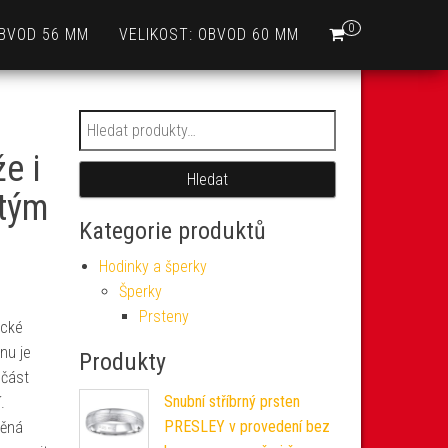
0
OBVOD 56 MM
VELIKOST: OBVOD 60 MM
Hledat:
e i
Hledat
utým
Kategorie produktů
Hodinky a šperky
Šperky
Prsteny
ické
nu je
Produkty
 část
Snubní stříbrný prsten
.
PRESLEY v provedení bez
těná