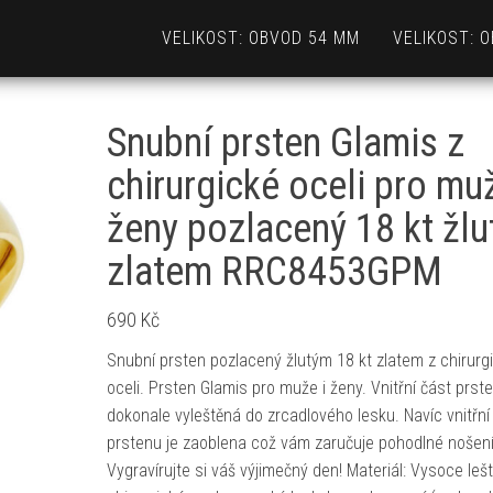
VELIKOST: OBVOD 54 MM
VELIKOST: 
Snubní prsten Glamis z
chirurgické oceli pro muž
ženy pozlacený 18 kt žl
zlatem RRC8453GPM
690
Kč
Snubní prsten pozlacený žlutým 18 kt zlatem z chirurg
oceli. Prsten Glamis pro muže i ženy. Vnitřní část prste
dokonale vyleštěná do zrcadlového lesku. Navíc vnitřní
prstenu je zaoblena což vám zaručuje pohodlné nošení
Vygravírujte si váš výjimečný den! Materiál: Vysoce leš