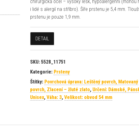
chirurgická ocel – vysoký lesk, hypoalergenní (mohou 
i lidé s alergií na stříbro). Šíře prstenu je 5,4 mm. Tlou
prstenu je pouze 1,9 mm.
DETAIL
SKU:
5528_11751
Kategorie:
Prsteny
Štítky:
Povrchová úprava: Leštěný povrch, Matovaný
povrch, Zlacení – žluté zlato
,
Určení: Dámské, Páns
Unisex
,
Váha: 3
,
Velikost: obvod 54 mm