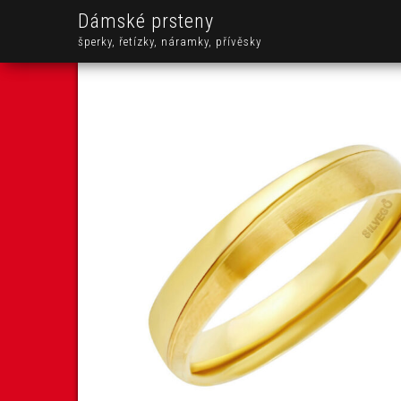
Dámské prsteny
šperky, řetízky, náramky, přívěsky