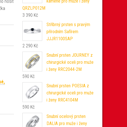
kamene pro muže i ženy
ho nosit
QRZLP012M
šťka
3 390
Kč
Stříbrný prsten s pravým
přírodním Safírem
JJJR1100SAP
2 290
Kč
Snubní prsten JOURNEY z
chirurgické oceli pro muže
i ženy RRC2044-2M
590
Kč
ké,
Snubní prsten POESIA z
chirurgické oceli pro muže
i ženy RRC4104M
590
Kč
Snubní ocelový prsten
DALIA pro muže i ženy