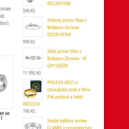
RRC2047SM
konale
590
Kč
váš
Stříbrný prsten Maia s
íbro).
Brilliance Zirconia
DCCB195RW
990
Kč
Zlatý prsten Ellen s
Brilliance Zirconia - W
QR1100GW
11 990
Kč
PRSTEN MOCI z
chirurgické oceli z filmu
Pán prstenů a Hobit
RRC2210
790
Kč
ten se
11
Snubní stříbrný prsten
GLAMIS v provedení bez