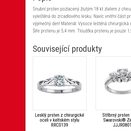
Snubní prsten pozlacený žlutým 18 kt zlatem z chirur
vyleštěná do zrcadlového lesku. Navíc vnitřní část p
výjimečný den! Materiál: Vysoce leštěná chirurgická o
Šíře prstenu je 5,4 mm. Tloušťka prstenu je pouze 1
Související produkty
Lesklý prsten z chirurgické
Stříbrný prsten
oceli v keltském stylu
Swarovski® Zi
RRC0139
JJJR080