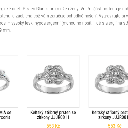
gické oceli. Prsten Glamis pro muže i ženy. Vnitřní část prstenu je do
rstenu je zaoblena což vám zaručuje pohodlné nošení. Vygravírujte si 
cel – vysoký lesk, hypoalergenní (mohou ho nosit i lidé s alergií na stř
,9 mm.
 VIA se
Keltský stříbrný prsten se
Keltský stříbrný prs
rconia
zirkony JJJR0811
zirkony JJJR08
1
553
Kč
553
Kč