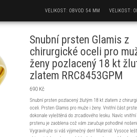
VELIKOST: OBVOD 54 MM
VELIKOST: 
Snubní prsten Glamis z
chirurgické oceli pro muž
ženy pozlacený 18 kt žl
zlatem RRC8453GPM
690
Kč
Snubní prsten pozlacený žlutým 18 kt zlatem z chirurg
oceli. Prsten Glamis pro muže i ženy. Vnitřní část prste
dokonale vyleštěná do zrcadlového lesku. Navíc vnitřní
prstenu je zaoblena což vám zaručuje pohodlné nošení
Vygravírujte si váš výjimečný den! Materiál: Vysoce leš