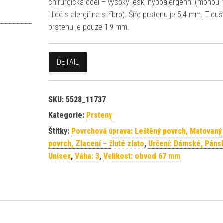
chirurgická ocel – vysoký lesk, hypoalergenní (mohou 
i lidé s alergií na stříbro). Šíře prstenu je 5,4 mm. Tlou
prstenu je pouze 1,9 mm.
DETAIL
SKU:
5528_11737
Kategorie:
Prsteny
Štítky:
Povrchová úprava: Leštěný povrch, Matovaný
povrch, Zlacení – žluté zlato
,
Určení: Dámské, Páns
Unisex
,
Váha: 3
,
Velikost: obvod 67 mm