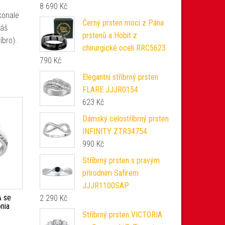
8 690
Kč
konale
Černý prsten moci z Pána
váš
prstenů a Hobit z
íbro).
chirurgické oceli RRC5623
790
Kč
Elegantní stříbrný prsten
FLARE JJJR0154
623
Kč
Dámský celostříbrný prsten
INFINITY ZTR34754
990
Kč
Stříbrný prsten s pravým
přírodním Safírem
JJJR1100SAP
A se
2 290
Kč
nia
Stříbrný prsten VICTORIA