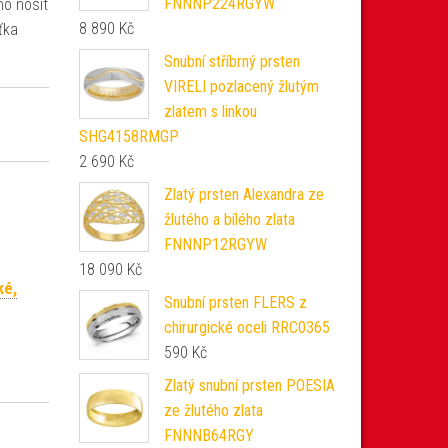
FNNNP224RGYW
ho nosit
8 890
Kč
šťka
Snubní stříbrný prsten
VIRELI pozlacený žlutým
zlatem s linkou
SHG4158RMGP
2 690
Kč
Zlatý prsten Alexandra ze
žlutého a bílého zlata
FNNNP12RGYW
18 090
Kč
ké,
Snubní prsten FLERS z
chirurgické oceli RRC0365
590
Kč
Zlatý snubní prsten POESIA
ze žlutého zlata
FNNNB64RGY