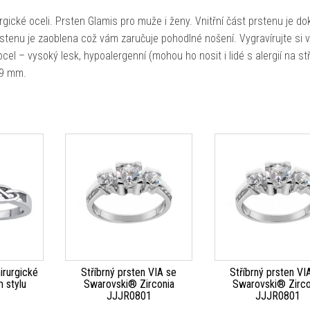
gické oceli. Prsten Glamis pro muže i ženy. Vnitřní část prstenu je do
rstenu je zaoblena což vám zaručuje pohodlné nošení. Vygravírujte si 
cel – vysoký lesk, hypoalergenní (mohou ho nosit i lidé s alergií na stř
,9 mm.
irurgické
Stříbrný prsten VIA se
Stříbrný prsten VI
m stylu
Swarovski® Zirconia
Swarovski® Zirco
9
JJJR0801
JJJR0801