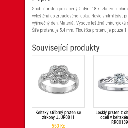
Snubní prsten pozlacený žlutým 18 kt zlatem z chirur
vyleštěná do zrcadlového lesku. Navíc vnitřní část p
výjimečný den! Materiál: Vysoce leštěná chirurgická o
Šíře prstenu je 5,4 mm. Tloušťka prstenu je pouze 1
Související produkty
Keltský stříbrný prsten se
Lesklý prsten z ch
zirkony JJJR0811
oceli v keltské
RRC013
553
Kč