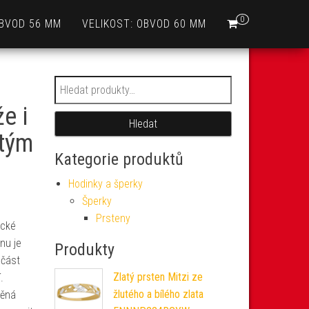
0
OBVOD 56 MM
VELIKOST: OBVOD 60 MM
Hledat:
e i
Hledat
utým
Kategorie produktů
Hodinky a šperky
Šperky
Prsteny
ické
nu je
Produkty
 část
Zlatý prsten Mitzi ze
.
žlutého a bílého zlata
těná