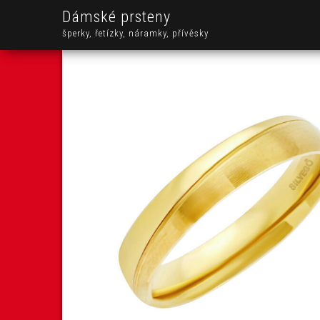
Dámské prsteny
šperky, řetízky, náramky, přívěsky