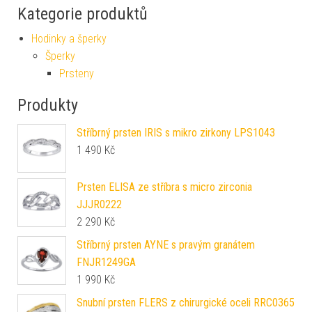
Kategorie produktů
Hodinky a šperky
Šperky
Prsteny
Produkty
Stříbrný prsten IRIS s mikro zirkony LPS1043
1 490
Kč
Prsten ELISA ze stříbra s micro zirconia
JJJR0222
2 290
Kč
Stříbrný prsten AYNE s pravým granátem
FNJR1249GA
1 990
Kč
Snubní prsten FLERS z chirurgické oceli RRC0365