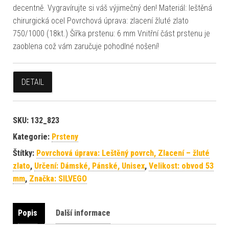
decentně. Vygravírujte si váš výjimečný den! Materiál: leštěná
chirurgická ocel Povrchová úprava: zlacení žluté zlato
750/1000 (18kt.) Šířka prstenu: 6 mm Vnitřní část prstenu je
zaoblena což vám zaručuje pohodlné nošení!
DETAIL
SKU:
132_823
Kategorie:
Prsteny
Štítky:
Povrchová úprava: Leštěný povrch, Zlacení – žluté
zlato
,
Určení: Dámské, Pánské, Unisex
,
Velikost: obvod 53
mm
,
Značka: SILVEGO
Popis
Další informace