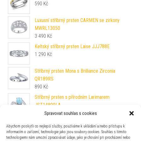
590
Kč
Luxusní stříbrný prsten CARMEN se zirkony
MWRL13050
3 490
Kč
Keltský stříbrný prsten Laise JJJ788E
1 290
Kč
Stříbrný prsten Mona s Brilliance Zirconia
QR189RS
890
Kč
Stříbrný prsten s přírodním Larimarem
JST14809LA
3 190
Kč
Spravovat souhlas s cookies
Snubní stříbrný prsten Glowie pozlacený růžovým
Abychom poskytli co nejlepší služby, používáme k ukládání a/nebo přístupu k
zlatem SHG1089RMRGP
informacím o zařízení, technologie jako jsou soubory cookies. Souhlas s těmito
technologiemi nám umožní zpracovávat údaje, jako je chování při procházení nebo
3 090
Kč