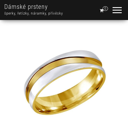
Dámské prsteny
0
šperky, řetízky, náramky, přívěsky