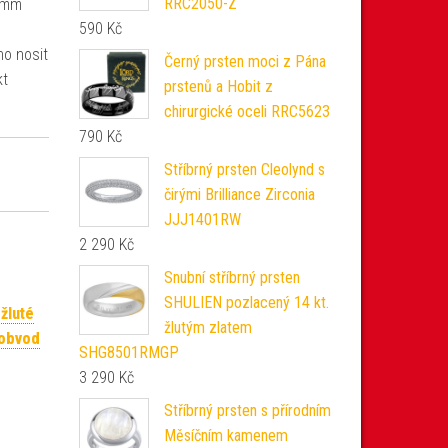
RRC2050-Z
8 mm
590
Kč
ho nosit
Černý prsten moci z Pána
kt
prstenů a Hobit z
chirurgické oceli RRC5623
790
Kč
Stříbrný prsten Cleolynd s
čirými Brilliance Zirconia
JJJ1401RW
2 290
Kč
Snubní stříbrný prsten
SHULIEN pozlacený 14 kt.
žluté
žlutým zlatem
 obvod
SHG8501RMGP
3 290
Kč
Stříbrný prsten s přírodním
Měsíčním kamenem