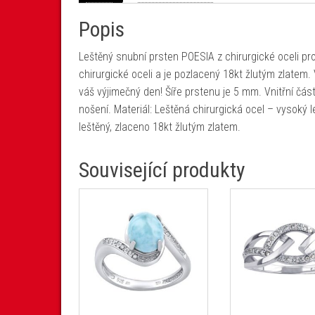
Popis
Leštěný snubní prsten POESIA z chirurgické oceli pro
chirurgické oceli a je pozlacený 18kt žlutým zlatem. 
váš výjimečný den! Šíře prstenu je 5 mm. Vnitřní čá
nošení. Materiál: Leštěná chirurgická ocel – vysoký le
leštěný, zlaceno 18kt žlutým zlatem.
Související produkty