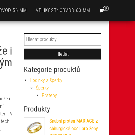
0
OBVOD 56 MM
VELIKOST: OBVOD 60 MM
Hledat:
e i
Hledat
tým
Kategorie produktů
Hodinky a šperky
Šperky
Prsteny
muže i
ní
Produkty
atem. V
Snubní prsten MARIAGE z
stech.
chirurgické oceli pro ženy
.