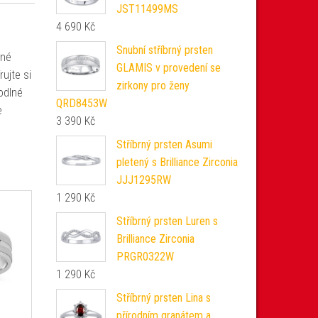
JST11499MS
4 690
Kč
Snubní stříbrný prsten
ěné
GLAMIS v provedení se
ujte si
zirkony pro ženy
odlné
QRD8453W
e
3 390
Kč
Stříbrný prsten Asumi
pletený s Brilliance Zirconia
JJJ1295RW
1 290
Kč
Stříbrný prsten Luren s
Brilliance Zirconia
PRGR0322W
1 290
Kč
Stříbrný prsten Lina s
přírodním granátem a