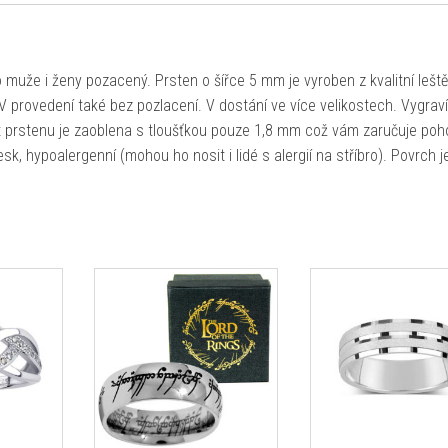
 muže i ženy pozacený. Prsten o šířce 5 mm je vyroben z kvalitní lešt
V provedení také bez pozlacení. V dostání ve více velikostech. Vygravír
st prstenu je zaoblena s tloušťkou pouze 1,8 mm což vám zaručuje poh
sk, hypoalergenní (mohou ho nosit i lidé s alergií na stříbro). Povrch j