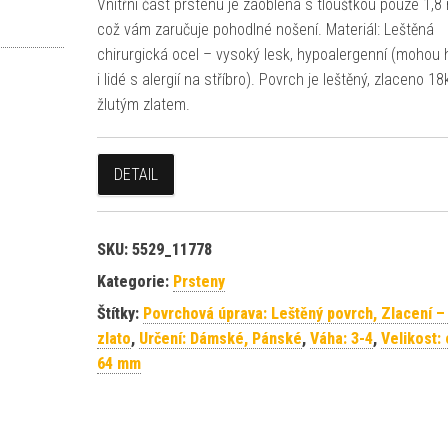
Vnitřní část prstenu je zaoblena s tloušťkou pouze 1,
což vám zaručuje pohodlné nošení. Materiál: Leštěná
chirurgická ocel – vysoký lesk, hypoalergenní (mohou 
i lidé s alergií na stříbro). Povrch je leštěný, zlaceno 18
žlutým zlatem.
DETAIL
SKU:
5529_11778
Kategorie:
Prsteny
Štítky:
Povrchová úprava: Leštěný povrch, Zlacení – 
zlato
,
Určení: Dámské, Pánské
,
Váha: 3-4
,
Velikost:
64 mm