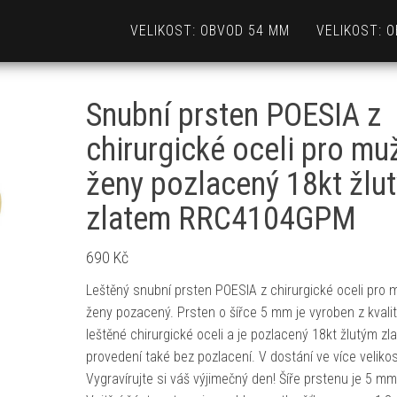
VELIKOST: OBVOD 54 MM
VELIKOST: 
Snubní prsten POESIA z
chirurgické oceli pro muž
ženy pozlacený 18kt žlu
zlatem RRC4104GPM
690
Kč
Leštěný snubní prsten POESIA z chirurgické oceli pro 
ženy pozacený. Prsten o šířce 5 mm je vyroben z kvalit
leštěné chirurgické oceli a je pozlacený 18kt žlutým zl
provedení také bez pozlacení. V dostání ve více veliko
Vygravírujte si váš výjimečný den! Šíře prstenu je 5 mm