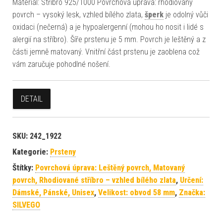
Materiál: Stříbro 925/1000 Povrchová úprava: rhodiovaný
povrch – vysoký lesk, vzhled bílého zlata,
šperk
je odolný vůči
oxidaci (nečerná) a je hypoalergenní (mohou ho nosit i lidé s
alergií na stříbro). Šíře prstenu je 5 mm. Povrch je leštěný a z
části jemně matovaný. Vnitřní část prstenu je zaoblena což
vám zaručuje pohodlné nošení.
DETAIL
SKU:
242_1922
Kategorie:
Prsteny
Štítky:
Povrchová úprava: Leštěný povrch, Matovaný
povrch, Rhodiované stříbro – vzhled bílého zlata
,
Určení:
Dámské, Pánské, Unisex
,
Velikost: obvod 58 mm
,
Značka:
SILVEGO