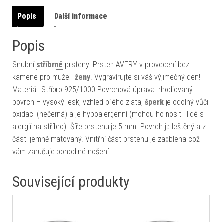
Popis
Další informace
Popis
Snubní
stříbrné
prsteny. Prsten AVERY v provedení bez
kamene pro muže i
ženy
. Vygravírujte si váš výjimečný den!
Materiál: Stříbro 925/1000 Povrchová úprava: rhodiovaný
povrch – vysoký lesk, vzhled bílého zlata,
šperk
je odolný vůči
oxidaci (nečerná) a je hypoalergenní (mohou ho nosit i lidé s
alergií na stříbro). Šíře prstenu je 5 mm. Povrch je leštěný a z
části jemně matovaný. Vnitřní část prstenu je zaoblena což
vám zaručuje pohodlné nošení.
Související produkty