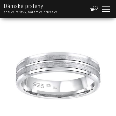
Dámské prsteny
0
šperky, řetízky, náramky, přívěsky