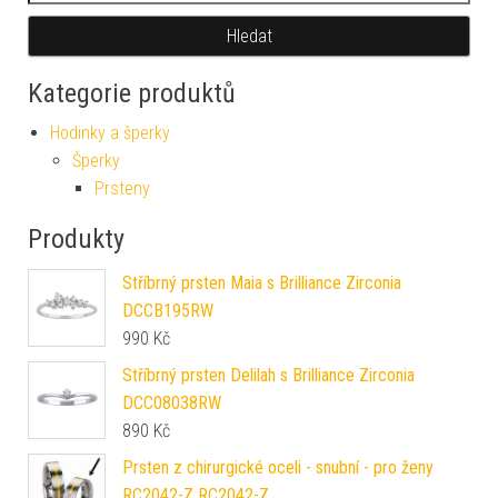
Hledat
Kategorie produktů
Hodinky a šperky
Šperky
Prsteny
Produkty
Stříbrný prsten Maia s Brilliance Zirconia
DCCB195RW
990
Kč
Stříbrný prsten Delilah s Brilliance Zirconia
DCC08038RW
890
Kč
Prsten z chirurgické oceli - snubní - pro ženy
RC2042-Z RC2042-Z