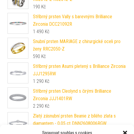
190
Kč
Stříbrný prsten Vally s barevnými Brilliance
Zirconia DCC21092R
1 490
Kč
Snubní prsten MARIAGE z chirurgické oceli pro
ženy RRC2050-Z
590
Kč
Stříbrný prsten Asumi pletený s Brilliance Zirconia
JJJ1295RW
1 290
Kč
Stříbrný prsten Cleolynd s čirými Brilliance
Zirconia JJJ1401RW
2 290
Kč
Zlatý zásnubní prsten Beanie z bílého zlata s
diamantem - 0,05 ct DNN2608006RGW
12 090
Kč
Spravovat souhlas s cookies