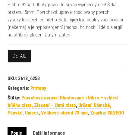
Stříbro 925/1000 Vygravírujte si váš výjimečný den! Šířka
prstenu: 5mm. Povrchová úprava: rhodiovaný povrch –
vysoký lesk, vzhled bílého zlata,
šperk
je odolný vůči oxidaci
(nečerná) a je hypoalergenní (mohou ho nosit i lidé s alergií
na stříbro), zlacení žlutým zlatem
DETAIL
SKU:
3618_6253
Kategorie:
Prsteny
Štítky:
Povrchová úprava: Rhodiované stříbro – vzhled
bílého zlata, Zlacení – žluté zlato
,
Určení: Dámské,
Pánské, Unisex
,
Velikost: obvod 73 mm
,
Značka: SILVEGO
Popis
Další informace