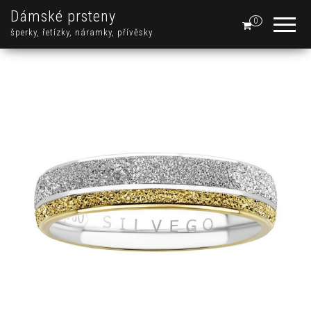
Dámské prsteny
0
šperky, řetízky, náramky, přívěsky