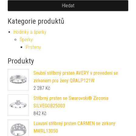
Hledat
Kategorie produktů
Hodinky a šperky
Šperky
Prsteny
Produkty
Snubní stříbrný prsten AVERY v provedení se
zirkonem pro ženy QRALP121W
2 287
Kč
Stříbrný prsten se Swarovski® Zirconia
SILVEGOB25003
842
Kč
Luxusní stříbrný prsten CARMEN se zirkony
MWRL13050