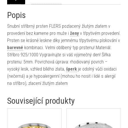
Popis
Snubní stříbrný prsten FLERS pozlacený žlutým zlatem v
provedení bez kamene pro muže i
ženy
v třpytivém provedení.
Prsten se krásně leskne díky jemnému třpytivému pískování v
barevné
kombinaci. Velmi oblíbený typ prstenu! Materiál:
Stříbro 925/1000 Vygravírujte si váš výjimečný den! Šířka
prstenu: 5mm. Povrchová úprava: rhodiovaný povrch –
vysoký lesk, vzhled bílého zlata,
šperk
je odolný vůči oxidaci
(nečerná) a je hypoalergenní (mohou ho nosit i lidé s alergií
na stříbro), zlacení žlutým zlatem
Související produkty