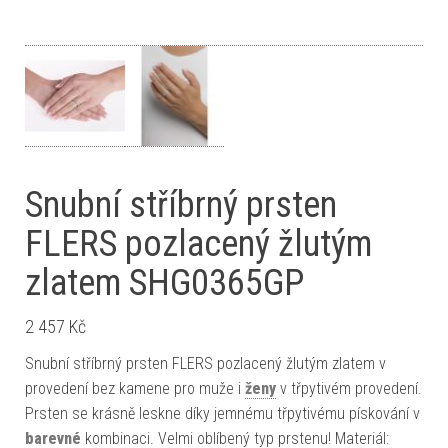
Snubní stříbrný prsten
FLERS pozlacený žlutým
zlatem SHG0365GP
2 457
Kč
Snubní stříbrný prsten FLERS pozlacený žlutým zlatem v
provedení bez kamene pro muže i
ženy
v třpytivém provedení.
Prsten se krásně leskne díky jemnému třpytivému pískování v
barevné
kombinaci. Velmi oblíbený typ prstenu! Materiál: