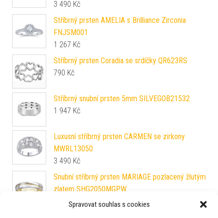
3 490
Kč
Stříbrný prsten AMELIA s Brilliance Zirconia
FNJSM001
1 267
Kč
Stříbrný prsten Coradia se srdíčky QR623RS
790
Kč
Stříbrný snubní prsten 5mm SILVEGOB21532
1 947
Kč
Luxusní stříbrný prsten CARMEN se zirkony
MWRL13050
3 490
Kč
Snubní stříbrný prsten MARIAGE pozlacený žlutým
zlatem SHG2050MGPW
2 990
Kč
Spravovat souhlas s cookies
Stříbrný prsten LAGUNA s pravou přírodní bílou