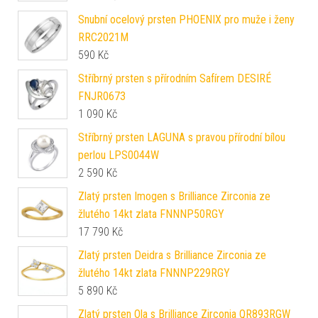
Snubní ocelový prsten PHOENIX pro muže i ženy
RRC2021M
590
Kč
Stříbrný prsten s přírodním Safírem DESIRÉ
FNJR0673
1 090
Kč
Stříbrný prsten LAGUNA s pravou přírodní bílou
perlou LPS0044W
2 590
Kč
Zlatý prsten Imogen s Brilliance Zirconia ze
žlutého 14kt zlata FNNNP50RGY
17 790
Kč
Zlatý prsten Deidra s Brilliance Zirconia ze
žlutého 14kt zlata FNNNP229RGY
5 890
Kč
Zlatý prsten Ola s Brilliance Zirconia QR893RGW