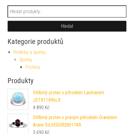
Hledat:
Hledat
Kategorie produktů
Hodinky a šperky
Šperky
Prsteny
Produkty
Stříbrný prsten s přírodním Larimarem
JSTR11496LR
4 890
Kč
Stříbrný prsten s pravým přírodním Granátem
Arane SILVEGOB280174R
3 690
Kč