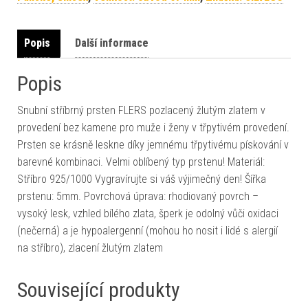
Popis
Další informace
Popis
Snubní stříbrný prsten FLERS pozlacený žlutým zlatem v
provedení bez kamene pro muže i ženy v třpytivém provedení.
Prsten se krásně leskne díky jemnému třpytivému pískování v
barevné kombinaci. Velmi oblíbený typ prstenu! Materiál:
Stříbro 925/1000 Vygravírujte si váš výjimečný den! Šířka
prstenu: 5mm. Povrchová úprava: rhodiovaný povrch –
vysoký lesk, vzhled bílého zlata, šperk je odolný vůči oxidaci
(nečerná) a je hypoalergenní (mohou ho nosit i lidé s alergií
na stříbro), zlacení žlutým zlatem
Související produkty