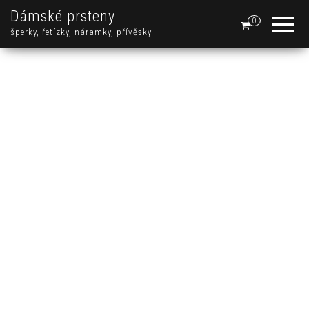
Dámské prsteny
0
šperky, řetízky, náramky, přívěsky