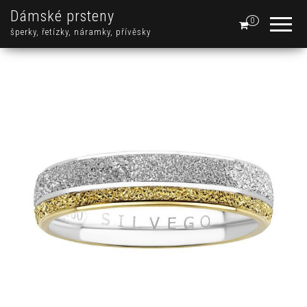
Dámské prsteny
0
šperky, řetízky, náramky, přívěsky