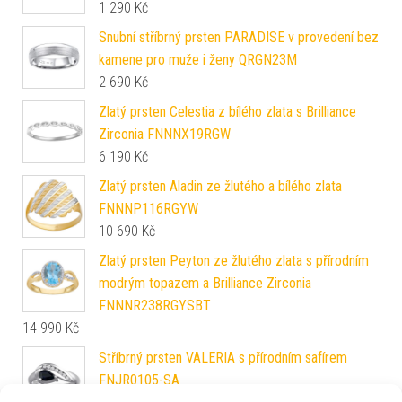
1 290
Kč
Snubní stříbrný prsten PARADISE v provedení bez
kamene pro muže i ženy QRGN23M
2 690
Kč
Zlatý prsten Celestia z bílého zlata s Brilliance
Zirconia FNNNX19RGW
6 190
Kč
Zlatý prsten Aladin ze žlutého a bílého zlata
FNNNP116RGYW
10 690
Kč
Zlatý prsten Peyton ze žlutého zlata s přírodním
modrým topazem a Brilliance Zirconia
FNNNR238RGYSBT
14 990
Kč
Stříbrný prsten VALERIA s přírodním safírem
FNJR0105-SA