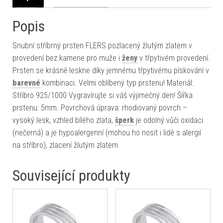
Popis
Snubní stříbrný prsten FLERS pozlacený žlutým zlatem v
provedení bez kamene pro muže i
ženy
v třpytivém provedení.
Prsten se krásně leskne díky jemnému třpytivému pískování v
barevné
kombinaci. Velmi oblíbený typ prstenu! Materiál:
Stříbro 925/1000 Vygravírujte si váš výjimečný den! Šířka
prstenu: 5mm. Povrchová úprava: rhodiovaný povrch –
vysoký lesk, vzhled bílého zlata,
šperk
je odolný vůči oxidaci
(nečerná) a je hypoalergenní (mohou ho nosit i lidé s alergií
na stříbro), zlacení žlutým zlatem
Související produkty