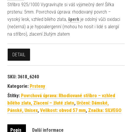
Stříbro 925/1000 Vygravírujte si váš výjimečný den! Šířka
prstenu: 5mm. Povrchová úprava: rhodiovaný povrch –
vysoký lesk, vzhled bílého zlata,
šperk
je odolný vůči oxidaci
(nečerná) a je hypoalergenní (mohou ho nosit i lidé s alergií
na stříbro), zlacení žlutým zlatem
DETAIL
SKU:
3618_6240
Kategorie:
Prsteny
Štítky:
Povrchová úprava: Rhodiované stříbro – vzhled
bílého zlata, Zlacení – žluté zlato
,
Určení: Dámské,
Pánské, Unisex
,
Velikost: obvod 57 mm
,
Značka: SILVEGO
Popis
Další informace