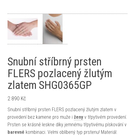
Snubní stříbrný prsten
FLERS pozlacený žlutým
zlatem SHG0365GP
2 890
Kč
Snubní stříbrný prsten FLERS pozlacený žlutým zlatem v
provedení bez kamene pro muže i
ženy
v třpytivém provedení.
Prsten se krásně leskne díky jemnému třpytivému pískování v
barevné
kombinaci. Velmi oblíbený typ prstenu! Materiál: