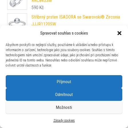
RRC8453M
590
Kč
Stříbrný prsten ISADORA se Swarovski® Zirconia
JJJR1120SW
990
Kč
Spravovat souhlas s cookies
Snubní prsten z chirurgické oceli pro ženy PARIS
Abychom poskytli co nejlepší služby, používáme k ukládání a/nebo přístupu k
RRC2048-Z
informacím o zařízení, technologie jako jsou soubory cookies. Souhlas s těmito
190
Kč
technologiemi nám umožní zpracovávat údaje, jako je chování při procházení nebo
jedinečná ID na tomto webu. Nesouhlas nebo odvolání souhlasu může nepříznivě
Snubní prsten POESIA z chirurgické oceli pro
ovlivnit určité vlastnosti a funkce.
muže i ženy RRC4104M
590
Kč
Příjmout
Odmítnout
Možnosti
Používáme WordPress (v češtině).
|
Šablona: Bulk Shop
| ACIT
s.r.o. Chodovská 228/3 Praha 4 IČ: 26454424
Zásady cookies