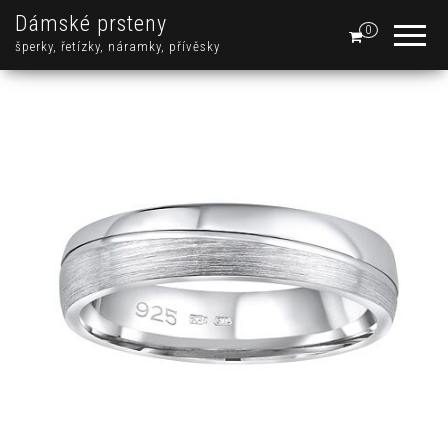
Dámské prsteny
0
šperky, řetízky, náramky, přívěsky