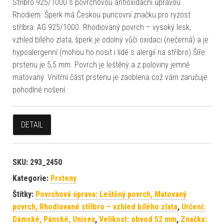
Stříbro 925/1000 s povrchovou antioxidační úpravou
Rhodiem. Šperk má Českou puncovní značku pro ryzost
stříbra: AG 925/1000. Rhodiovaný povrch – vysoký lesk,
vzhled bílého zlata, šperk je odolný vůči oxidaci (nečerná) a je
hypoalergenní (mohou ho nosit i lidé s alergií na stříbro) Šíře
prstenu je 5,5 mm. Povrch je leštěný a z poloviny jemně
matovaný. Vnitřní část prstenu je zaoblena což vám zaručuje
pohodlné nošení.
DETAIL
SKU:
293_2450
Kategorie:
Prsteny
Štítky:
Povrchová úprava: Leštěný povrch, Matovaný
povrch, Rhodiované stříbro – vzhled bílého zlata
,
Určení:
Dámské, Pánské, Unisex
,
Velikost: obvod 52 mm
,
Značka: