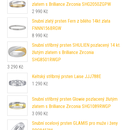
zlatem s Brilliance Zirconia SHG2050ZGPW
2 990
Kč
Snubní zlatý prsten Fern z bílého 14kt zlata
FNNN156BRGW
8 990
Kč
Snubní stříbrný prsten SHULIEN pozlacený 14 kt.
žlutým zlatem s Brilliance Zirconia
SHG8501RWGP
3 290
Kč
Keltský stříbrný prsten Laise JJJ788E
1 290
Kč
Snubní stříbrný prsten Glowie pozlacený žlutým
zlatem s Brilliance Zirconia SHG1089RWGP
3 090
Kč
Snubní ocelový prsten GLAMIS pro muže i ženy