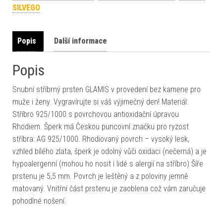
SILVEGO
Popis
Další informace
Popis
Snubní stříbrný prsten GLAMIS v provedení bez kamene pro
muže i ženy. Vygravírujte si váš výjimečný den! Materiál:
Stříbro 925/1000 s povrchovou antioxidační úpravou
Rhodiem. Šperk má Českou puncovní značku pro ryzost
stříbra: AG 925/1000. Rhodiovaný povrch – vysoký lesk,
vzhled bílého zlata, šperk je odolný vůči oxidaci (nečerná) a je
hypoalergenní (mohou ho nosit i lidé s alergií na stříbro) Šíře
prstenu je 5,5 mm. Povrch je leštěný a z poloviny jemně
matovaný. Vnitřní část prstenu je zaoblena což vám zaručuje
pohodlné nošení.