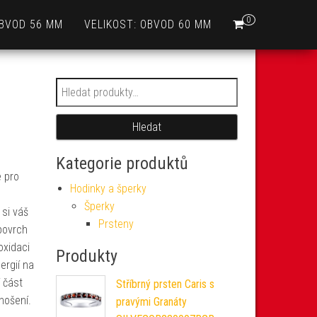
0
OBVOD 56 MM
VELIKOST: OBVOD 60 MM
Hledat:
Hledat
Kategorie produktů
e pro
Hodinky a šperky
Šperky
 si váš
Prsteny
povrch
oxidaci
Produkty
ergií na
 část
Stříbrný prsten Caris s
nošení.
pravými Granáty