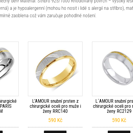
mečný den! Materiál: Stříbro 925/1000 Rhodiovaný povrch – vysoký les
erná) a je hypoalergenní (mohou ho nosit i lidé s alergií na stříbro), m
e mírně zaoblena což vám zaručuje pohodlné nošení.
irurgické
L’AMOUR snubní prsten z
L´AMOUR snubní prs
 PARIS
chirurgické oceli pro muže i
chirurgické oceli pro
-M
ženy RRC140
ženy RC2129
590
Kč
590
Kč