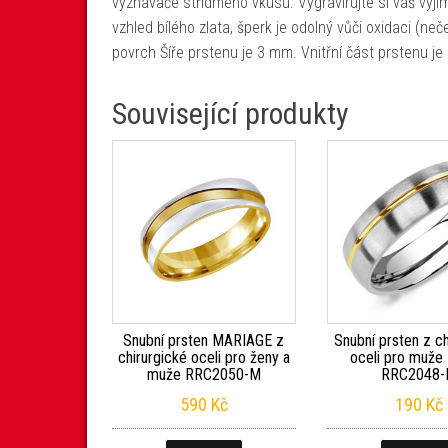
vyznavače střídmého vkusu. Vygravírujte si váš výji
vzhled bílého zlata, šperk je odolný vůči oxidaci (neč
povrch Šíře prstenu je 3 mm. Vnitřní část prstenu j
Související produkty
Snubní prsten MARIAGE z
Snubní prsten z ch
chirurgické oceli pro ženy a
oceli pro muže
muže RRC2050-M
RRC2048
590
Kč
190
Kč