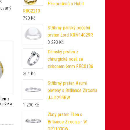
k,
Pán prstenů a Hobit
atovaný
RRC2210
790
Kč
Stříbrný pánský pečetní
prsten Lord KRM14029R
3 290
Kč
Dámský prsten z
chirurgické oceli se
zirkonem 6mm RRC0136
304
Kč
Stříbrný prsten Asumi
pletený s Brilliance Zirconia
JJJ1295RW
ten z
 muže a
1 290
Kč
Zlatý prsten Ellen s
Brilliance Zirconia - W
QR1100GW