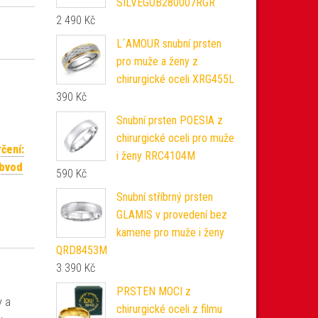
SILVEGOB280007RGR
2 490
Kč
L´AMOUR snubní prsten
pro muže a ženy z
chirurgické oceli XRG455L
390
Kč
Snubní prsten POESIA z
chirurgické oceli pro muže
rčení:
i ženy RRC4104M
obvod
590
Kč
Snubní stříbrný prsten
GLAMIS v provedení bez
kamene pro muže i ženy
QRD8453M
3 390
Kč
PRSTEN MOCI z
y a
chirurgické oceli z filmu