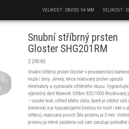
VELIKOST: OBVOD 54 MM
VELIKOST: 
Snubní stříbrný prsten
Gloster SHG201RM
2 290
Kč
Snubní stříbrný prsten Gloster v provedení bez kamen
muže i ženy. Jemný, lehce matovaný prsten upoutá
minimalisty a vyznavače střídmého vkusu. Vygravírujte
výjimečný den! Materiál: Stříbro 925/1000 Rhodiovaný 
– vysoký lesk, vzhled bílého zlata, šperk je odolný vůči 
(nečerná) a je hypoalergenní (mohou ho nosit i lidé s al
stříbro), matovaný povrch Šíře prstenu je 3 mm. Vnitřní
prstenu je mírně zaoblena což vám zaručuje pohodlné 