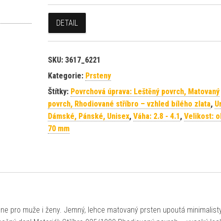
DETAIL
SKU:
3617_6221
Kategorie:
Prsteny
Štítky:
Povrchová úprava: Leštěný povrch, Matovaný
povrch, Rhodiované stříbro – vzhled bílého zlata
,
U
Dámské, Pánské, Unisex
,
Váha: 2.8 - 4.1
,
Velikost: 
70 mm
ene pro muže i ženy. Jemný, lehce matovaný prsten upoutá minimalist