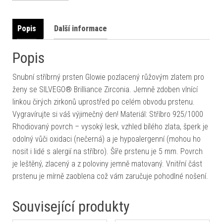
Popis
Další informace
Popis
Snubní stříbrný prsten Glowie pozlacený růžovým zlatem pro
ženy se SILVEGO® Brilliance Zirconia. Jemně zdoben vlnící
linkou čirých zirkonů uprostřed po celém obvodu prstenu.
Vygravírujte si váš výjimečný den! Materiál: Stříbro 925/1000
Rhodiovaný povrch – vysoký lesk, vzhled bílého zlata, šperk je
odolný vůči oxidaci (nečerná) a je hypoalergenní (mohou ho
nosit i lidé s alergií na stříbro). Šíře prstenu je 5 mm. Povrch
je leštěný, zlacený a z poloviny jemně matovaný. Vnitřní část
prstenu je mírně zaoblena což vám zaručuje pohodlné nošení.
Související produkty