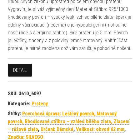
linkou čirých zirkonů uprostřed po celém obvodu prstenu.
Vygravírujte si váš výjimečný den! Materiál: Stříbro 925/1000
Rhodiovaný povrch – vysoký lesk, vzhled bílého zlata, šperk je
odolný vůči oxidaci (nečerná) a je hypoalergenní (mohou ho
nosit i lidé s alergií na stříbro). Šíře prstenu je 5 mm. Povrch
je leštěný, zlacený a z poloviny jemně matovaný. Vnitřní část
prstenu je mírně zaoblena což vám zaručuje pohodlné nošení.
DETAIL
SKU:
3610_6097
Kategorie:
Prsteny
Štítky:
Povrchová úprava: Leštěný povrch, Matovaný
povrch, Rhodiované stříbro – vzhled bílého zlata, Zlacení
– růžové zlato
,
Určení: Dámské
,
Velikost: obvod 62 mm
,
Značka: SILVEGO