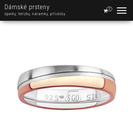
Dámské prsteny
0
šperky, řetízky, náramky, přívěsky