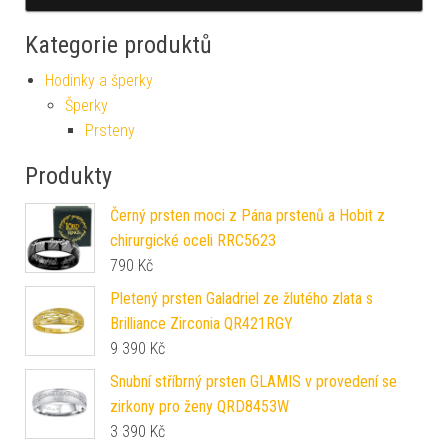
Kategorie produktů
Hodinky a šperky
Šperky
Prsteny
Produkty
Černý prsten moci z Pána prstenů a Hobit z
chirurgické oceli RRC5623
790
Kč
Pletený prsten Galadriel ze žlutého zlata s
Brilliance Zirconia QR421RGY
9 390
Kč
Snubní stříbrný prsten GLAMIS v provedení se
zirkony pro ženy QRD8453W
3 390
Kč