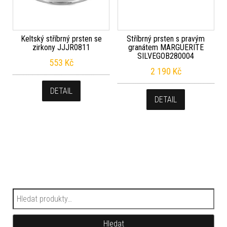
Keltský stříbrný prsten se
Stříbrný prsten s pravým
zirkony JJJR0811
granátem MARGUERITE
SILVEGOB280004
553
Kč
2 190
Kč
DETAIL
DETAIL
Hledat:
Hledat