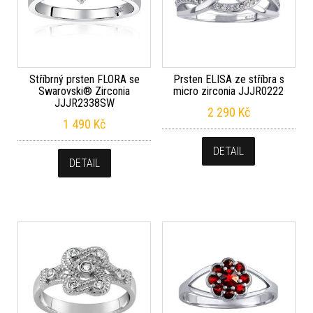
Stříbrný prsten FLORA se
Prsten ELISA ze stříbra s
Swarovski® Zirconia
micro zirconia JJJR0222
JJJR2338SW
2 290
Kč
1 490
Kč
DETAIL
DETAIL