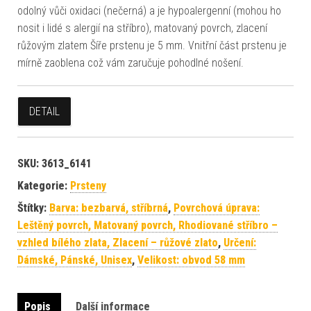
odolný vůči oxidaci (nečerná) a je hypoalergenní (mohou ho
nosit i lidé s alergií na stříbro), matovaný povrch, zlacení
růžovým zlatem Šíře prstenu je 5 mm. Vnitřní část prstenu je
mírně zaoblena což vám zaručuje pohodlné nošení.
DETAIL
SKU:
3613_6141
Kategorie:
Prsteny
Štítky:
Barva: bezbarvá, stříbrná
,
Povrchová úprava:
Leštěný povrch, Matovaný povrch, Rhodiované stříbro –
vzhled bílého zlata, Zlacení – růžové zlato
,
Určení:
Dámské, Pánské, Unisex
,
Velikost: obvod 58 mm
Popis
Další informace