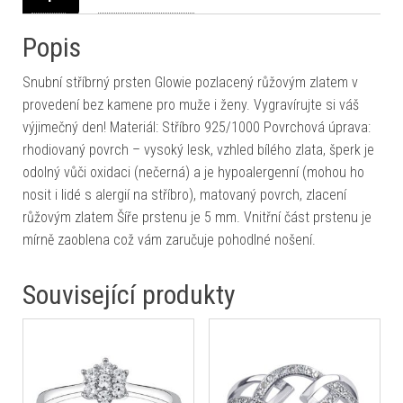
Popis
Snubní stříbrný prsten Glowie pozlacený růžovým zlatem v
provedení bez kamene pro muže i ženy. Vygravírujte si váš
výjimečný den! Materiál: Stříbro 925/1000 Povrchová úprava:
rhodiovaný povrch – vysoký lesk, vzhled bílého zlata, šperk je
odolný vůči oxidaci (nečerná) a je hypoalergenní (mohou ho
nosit i lidé s alergií na stříbro), matovaný povrch, zlacení
růžovým zlatem Šíře prstenu je 5 mm. Vnitřní část prstenu je
mírně zaoblena což vám zaručuje pohodlné nošení.
Související produkty