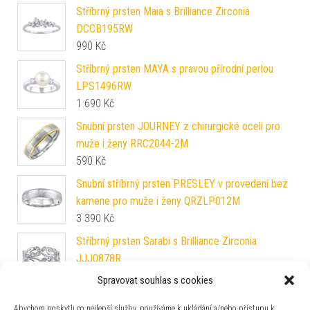
Stříbrný prsten Maia s Brilliance Zirconia
DCCB195RW
990
Kč
Stříbrný prsten MAYA s pravou přírodní perlou
LPS1496RW
1 690
Kč
Snubní prsten JOURNEY z chirurgické oceli pro
muže i ženy RRC2044-2M
590
Kč
Snubní stříbrný prsten PRESLEY v provedení bez
kamene pro muže i ženy QRZLP012M
3 390
Kč
Stříbrný prsten Sarabi s Brilliance Zirconia
JJJ0878R
2 390
Kč
Spravovat souhlas s cookies
Zlatý prsten Mystery ze žlutého a bílého zlata
Abychom poskytli co nejlepší služby, používáme k ukládání a/nebo přístupu k