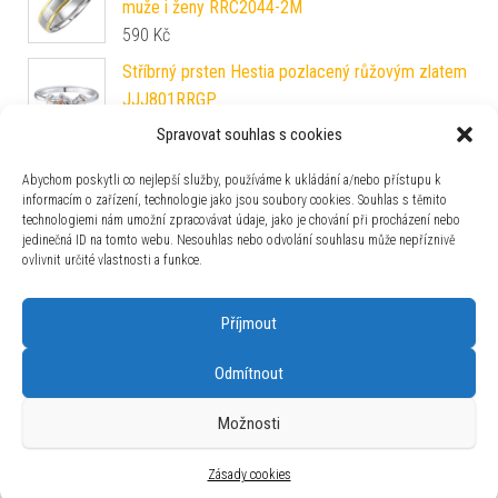
muže i ženy RRC2044-2M
590
Kč
Stříbrný prsten Hestia pozlacený růžovým zlatem
JJJ801RRGP
1 012
Kč
Spravovat souhlas s cookies
Snubní stříbrný prsten MARIAGE pozlacený žlutým
Abychom poskytli co nejlepší služby, používáme k ukládání a/nebo přístupu k
zlatem SHG2050MGPW
informacím o zařízení, technologie jako jsou soubory cookies. Souhlas s těmito
2 990
Kč
technologiemi nám umožní zpracovávat údaje, jako je chování při procházení nebo
jedinečná ID na tomto webu. Nesouhlas nebo odvolání souhlasu může nepříznivě
L´AMOUR dámský snubní prsten z chirurgické
ovlivnit určité vlastnosti a funkce.
oceli RRC2095-Z
390
Kč
Příjmout
Odmítnout
Možnosti
Používáme WordPress (v češtině).
|
Šablona: Bulk Shop
| ACIT
s.r.o. Chodovská 228/3 Praha 4 IČ: 26454424
Zásady cookies