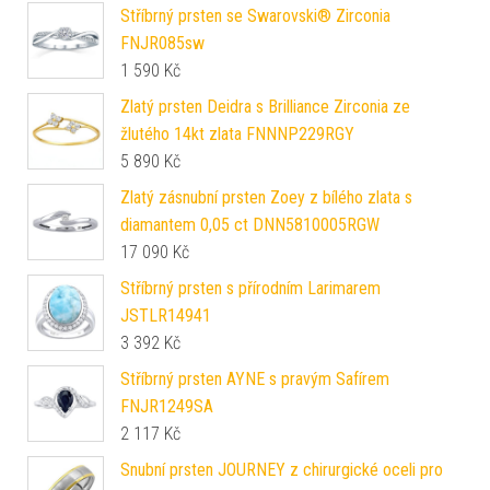
Stříbrný prsten se Swarovski® Zirconia
FNJR085sw
1 590
Kč
Zlatý prsten Deidra s Brilliance Zirconia ze
žlutého 14kt zlata FNNNP229RGY
5 890
Kč
Zlatý zásnubní prsten Zoey z bílého zlata s
diamantem 0,05 ct DNN5810005RGW
17 090
Kč
Stříbrný prsten s přírodním Larimarem
JSTLR14941
3 392
Kč
Stříbrný prsten AYNE s pravým Safírem
FNJR1249SA
2 117
Kč
Snubní prsten JOURNEY z chirurgické oceli pro