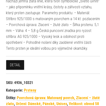
nachází jemná zlatá linie, která tvoří symbolické „světlo uvnitř“
– jako připomínku vnitřní krásy, čistoty a zářivosti vztahu,
který prsten zastupuje. Parametry produktu: – Materiál:
Stříbro 925/1000 s matovaným povrchem a 14 kt. pozlacením
– Povrchová úprava: Zlacení – žluté zlato – Šířka prstenu: 5,1
mm – Váha: 4 – 5,8 g Česká puncovní značka pro ryzost
stříbra: AG 925/1000 – Vysoký lesk a odolnost proti
opotřebení – Pohodlné nošení díky zaoblené vnitřní části
Tento prsten je ideální volbou pro výjimečné okamžiky.
DETAIL
SKU:
4936_10321
Kategorie:
Prsteny
Štítky:
Povrchová úprava: Matovaný povrch, Zlacení – žluté
zlato
,
Určení: Dámské, Pánské, Unisex
,
Velikost: obvod 58