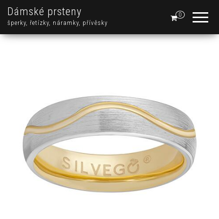
Dámské prsteny
0
šperky, řetízky, náramky, přívěsky