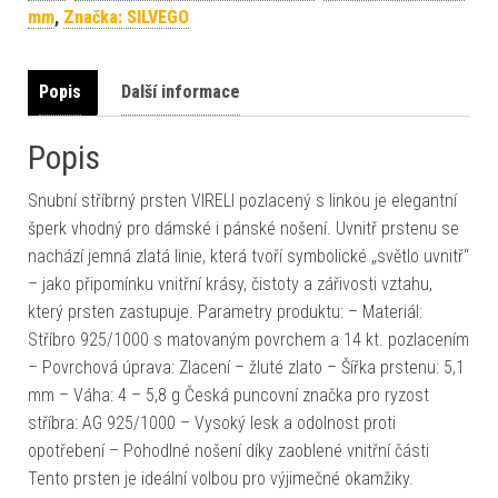
mm
,
Značka: SILVEGO
Popis
Další informace
Popis
Snubní stříbrný prsten VIRELI pozlacený s linkou je elegantní
šperk vhodný pro dámské i pánské nošení. Uvnitř prstenu se
nachází jemná zlatá linie, která tvoří symbolické „světlo uvnitř“
– jako připomínku vnitřní krásy, čistoty a zářivosti vztahu,
který prsten zastupuje. Parametry produktu: – Materiál:
Stříbro 925/1000 s matovaným povrchem a 14 kt. pozlacením
– Povrchová úprava: Zlacení – žluté zlato – Šířka prstenu: 5,1
mm – Váha: 4 – 5,8 g Česká puncovní značka pro ryzost
stříbra: AG 925/1000 – Vysoký lesk a odolnost proti
opotřebení – Pohodlné nošení díky zaoblené vnitřní části
Tento prsten je ideální volbou pro výjimečné okamžiky.