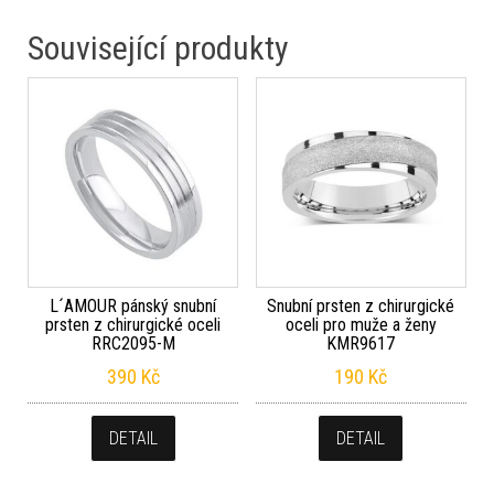
Související produkty
L´AMOUR pánský snubní
Snubní prsten z chirurgické
prsten z chirurgické oceli
oceli pro muže a ženy
RRC2095-M
KMR9617
390
Kč
190
Kč
DETAIL
DETAIL