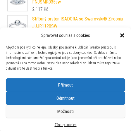
FNJSMR035sw
2 117
Kč
Stříbrný prsten ISADORA se Swarovski® Zirconia
JJJR1120SW
842
Kč
Spravovat souhlas s cookies
Snubní prsten z chirurgické oceli pro ženy
Abychom poskytli co nejlepší služby, používáme k ukládání a/nebo přístupu k
VERNON RRC2047-Z
informacím o zařízení, technologie jako jsou soubory cookies. Souhlas s těmito
390
Kč
technologiemi nám umožní zpracovávat údaje, jako je chování při procházení nebo
jedinečná ID na tomto webu. Nesouhlas nebo odvolání souhlasu může nepříznivě
Stříbrný prsten se Swarovski® Zirconia
ovlivnit určité vlastnosti a funkce.
SILVEGOB25021
1 012
Kč
Příjmout
Odmítnout
Možnosti
Používáme WordPress (v češtině).
|
Šablona: Bulk Shop
| ACIT
s.r.o. Chodovská 228/3 Praha 4 IČ: 26454424
Zásady cookies