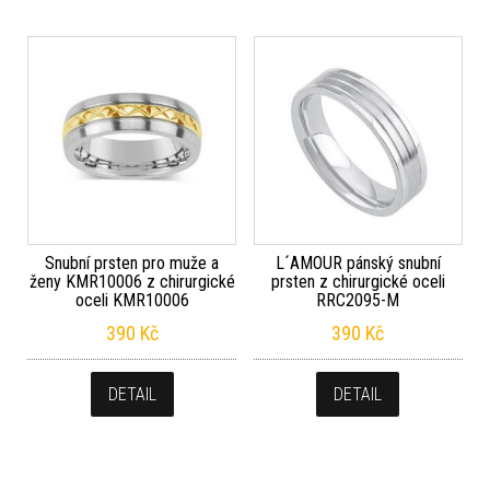
Snubní prsten pro muže a
L´AMOUR pánský snubní
ženy KMR10006 z chirurgické
prsten z chirurgické oceli
oceli KMR10006
RRC2095-M
390
Kč
390
Kč
DETAIL
DETAIL