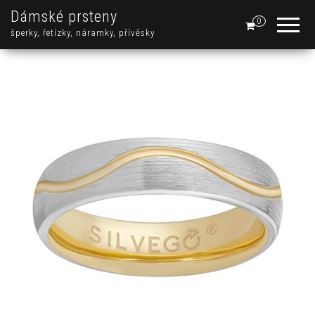
Dámské prsteny
0
šperky, řetízky, náramky, přívěsky