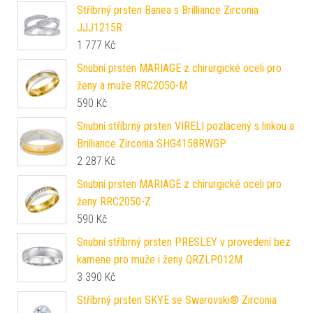
Stříbrný prsten Banea s Brilliance Zirconia
JJJ1215R
1 777
Kč
Snubní prsten MARIAGE z chirurgické oceli pro
ženy a muže RRC2050-M
590
Kč
Snubní stříbrný prsten VIRELI pozlacený s linkou a
Brilliance Zirconia SHG4158RWGP
2 287
Kč
Snubní prsten MARIAGE z chirurgické oceli pro
ženy RRC2050-Z
590
Kč
Snubní stříbrný prsten PRESLEY v provedení bez
kamene pro muže i ženy QRZLP012M
3 390
Kč
Stříbrný prsten SKYE se Swarovski® Zirconia