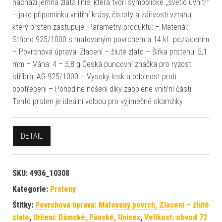
nachází jemná zlatá linie, která tvoří symbolické „světlo uvnitř“
– jako připomínku vnitřní krásy, čistoty a zářivosti vztahu,
který prsten zastupuje. Parametry produktu: – Materiál:
Stříbro 925/1000 s matovaným povrchem a 14 kt. pozlacením
– Povrchová úprava: Zlacení – žluté zlato – Šířka prstenu: 5,1
mm – Váha: 4 – 5,8 g Česká puncovní značka pro ryzost
stříbra: AG 925/1000 – Vysoký lesk a odolnost proti
opotřebení – Pohodlné nošení díky zaoblené vnitřní části
Tento prsten je ideální volbou pro výjimečné okamžiky.
DETAIL
SKU:
4936_10308
Kategorie:
Prsteny
Štítky:
Povrchová úprava: Matovaný povrch, Zlacení – žluté
zlato
,
Určení: Dámské, Pánské, Unisex
,
Velikost: obvod 72