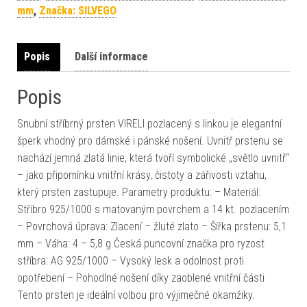
mm
,
Značka: SILVEGO
Popis
Další informace
Popis
Snubní stříbrný prsten VIRELI pozlacený s linkou je elegantní
šperk vhodný pro dámské i pánské nošení. Uvnitř prstenu se
nachází jemná zlatá linie, která tvoří symbolické „světlo uvnitř“
– jako připomínku vnitřní krásy, čistoty a zářivosti vztahu,
který prsten zastupuje. Parametry produktu: – Materiál:
Stříbro 925/1000 s matovaným povrchem a 14 kt. pozlacením
– Povrchová úprava: Zlacení – žluté zlato – Šířka prstenu: 5,1
mm – Váha: 4 – 5,8 g Česká puncovní značka pro ryzost
stříbra: AG 925/1000 – Vysoký lesk a odolnost proti
opotřebení – Pohodlné nošení díky zaoblené vnitřní části
Tento prsten je ideální volbou pro výjimečné okamžiky.