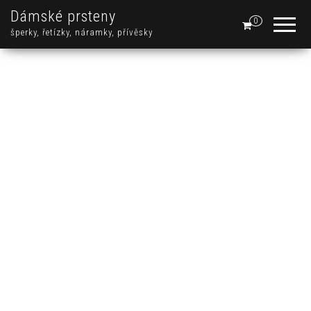
Dámské prsteny
0
šperky, řetízky, náramky, přívěsky