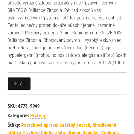
obvodu výrazně zdoben průzračnými a třpytivými černými
SILVEGO® Brilliance Zirconia. Pět řad zirkonů vás
oslní výjimečným třpytem a jistě tak zaujme nejeden pohled.
Tento jedinečný prsten dokáže působit jemně i razantně
zároveň. Rozměry prstenu: 3 mm, Kameny: černé SILVEGO®
Brilliance Zirconia. Rhodiovaný povrch – vysoký lesk, vzhled
bílého zlata, šperk je odolný vůči oxidaci (nečerná) a je
hypoalergenní (mohou ho nosit i lidé s alergií na stříbro) Šperk
má Českou puncovní značku pro ryzost stříbra: AG 925/1000.
DETAIL
SKU:
4773_9949
Kategorie:
Prsteny
Štítky:
Povrchová úprava: Leštěný povrch, Rhodiované
stříbro – vzhled bílého zlata
,
Určení: Dámské
,
Velikost: