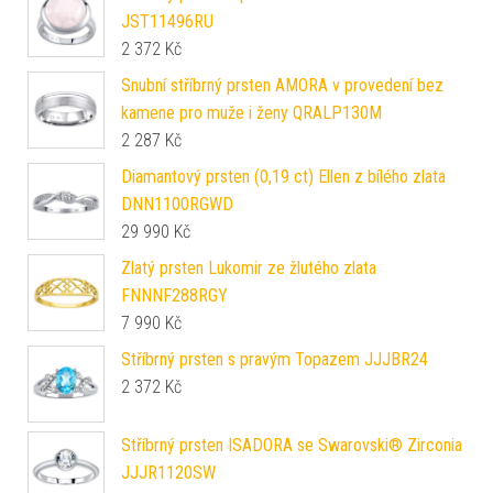
JST11496RU
2 372
Kč
Snubní stříbrný prsten AMORA v provedení bez
kamene pro muže i ženy QRALP130M
2 287
Kč
Diamantový prsten (0,19 ct) Ellen z bílého zlata
DNN1100RGWD
29 990
Kč
Zlatý prsten Lukomir ze žlutého zlata
FNNNF288RGY
7 990
Kč
Stříbrný prsten s pravým Topazem JJJBR24
2 372
Kč
Stříbrný prsten ISADORA se Swarovski® Zirconia
JJJR1120SW