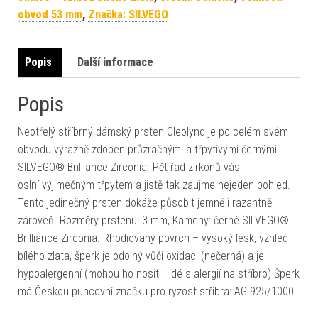
obvod 53 mm
,
Značka: SILVEGO
Popis
Další informace
Popis
Neotřelý stříbrný dámský prsten Cleolynd je po celém svém
obvodu výrazně zdoben průzračnými a třpytivými černými
SILVEGO® Brilliance Zirconia. Pět řad zirkonů vás
oslní výjimečným třpytem a jistě tak zaujme nejeden pohled.
Tento jedinečný prsten dokáže působit jemně i razantně
zároveň. Rozměry prstenu: 3 mm, Kameny: černé SILVEGO®
Brilliance Zirconia. Rhodiovaný povrch – vysoký lesk, vzhled
bílého zlata, šperk je odolný vůči oxidaci (nečerná) a je
hypoalergenní (mohou ho nosit i lidé s alergií na stříbro) Šperk
má Českou puncovní značku pro ryzost stříbra: AG 925/1000.