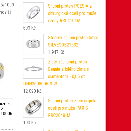
925/1000
Snubní prsten POESIA z
osit i
chirurgické oceli pro muže
i ženy RRC4104M
590
Kč
Stříbrný snubní prsten 5mm
SILVEGOB21532
1 947
Kč
Zlatý zásnubní prsten
Beanie z bílého zlata s
diamantem - 0,05 ct
DNN2608006RGW
12 090
Kč
Snubní prsten z chirurgické
uže a
oceli pro muže PARIS
 z
MR10006
RRC2048-M
190
Kč