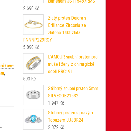
kamenem JST15487RMS
2 690
Kč
Zlatý prsten Deidra s
Brilliance Zirconia ze
žlutého 14kt zlata
FNNNP229RGY
5 890
Kč
L'AMOUR snubní prsten pro
muže i ženy z chirurgické
 růžové
oceli RRC191
mm
,
590
Kč
Stříbrný snubní prsten 5mm
SILVEGOB21532
1 947
Kč
Stříbrný prsten s pravým
Topazem JJJBR24
2 372
Kč
im