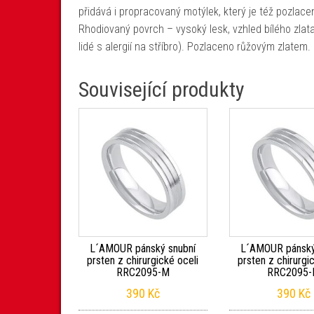
přidává i propracovaný motýlek, který je též pozlace
Rhodiovaný povrch – vysoký lesk, vzhled bílého zlata
lidé s alergií na stříbro). Pozlaceno růžovým zlatem.
Související produkty
L´AMOUR pánský snubní
L´AMOUR pánský
prsten z chirurgické oceli
prsten z chirurgi
RRC2095-M
RRC2095
390
Kč
390
Kč