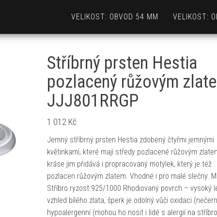
VELIKOST: OBVOD 54 MM
VELIKOST: 
Stříbrný prsten Hestia
pozlacený růžovým zlat
JJJ801RRGP
1 012
Kč
Jemný stříbrný prsten Hestia zdobený čtyřmi jemnými
květinkami, které mají středy pozlacené růžovým zlate
kráse jim přidává i propracovaný motýlek, který je též
pozlacen růžovým zlatem. Vhodné i pro malé slečny. Ma
Stříbro ryzost 925/1000 Rhodiovaný povrch – vysoký l
vzhled bílého zlata, šperk je odolný vůči oxidaci (nečern
hypoalergenní (mohou ho nosit i lidé s alergií na stříbro