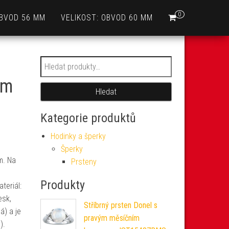
0
OBVOD 56 MM
VELIKOST: OBVOD 60 MM
Hledat:
em
Hledat
Kategorie produktů
Hodinky a šperky
Šperky
m. Na
Prsteny
Produkty
teriál:
esk,
Stříbrný prsten Donel s
á) a je
pravým měsíčním
).