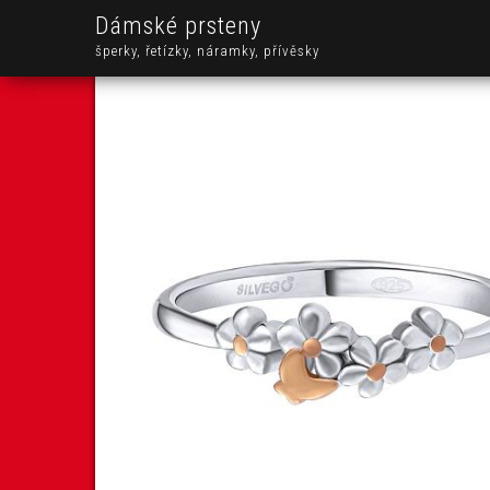
Dámské prsteny
šperky, řetízky, náramky, přívěsky