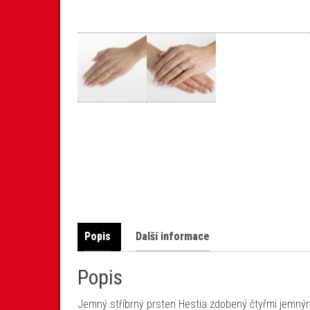
Popis
Další informace
Popis
Jemný stříbrný prsten Hestia zdobený čtyřmi jemným