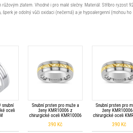
n růžovým zlatem. Vhodné i pro malé slečny. Materiál: Stříbro ryzost 
, šperk je odolný vůči oxidaci (nečerná) a je hypoalergenní (mohou ho n
 snubní
Snubní prsten pro muže a
Snubní prsten pro m
cké oceli
ženy KMR10006 z
ženy KMR10006
-M
chirurgické oceli KMR10006
chirurgické oceli K
390
Kč
390
Kč