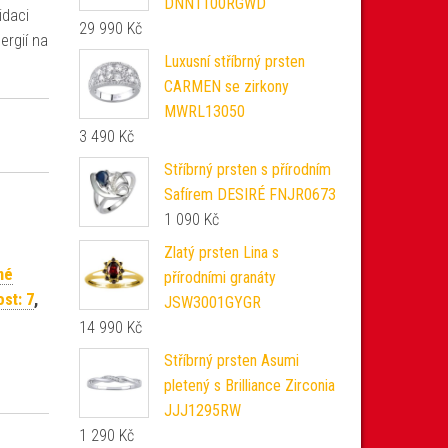
DNN1100RGWD
idaci
29 990
Kč
ergií na
Luxusní stříbrný prsten
CARMEN se zirkony
MWRL13050
3 490
Kč
Stříbrný prsten s přírodním
Safírem DESIRÉ FNJR0673
1 090
Kč
Zlatý prsten Lina s
né
přírodními granáty
ost: 7
,
JSW3001GYGR
14 990
Kč
Stříbrný prsten Asumi
pletený s Brilliance Zirconia
JJJ1295RW
1 290
Kč