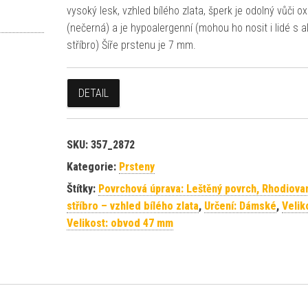
vysoký lesk, vzhled bílého zlata, šperk je odolný vůči ox
(nečerná) a je hypoalergenní (mohou ho nosit i lidé s al
stříbro) Šíře prstenu je 7 mm.
DETAIL
SKU:
357_2872
Kategorie:
Prsteny
Štítky:
Povrchová úprava: Leštěný povrch, Rhodiova
stříbro – vzhled bílého zlata
,
Určení: Dámské
,
Velik
Velikost: obvod 47 mm