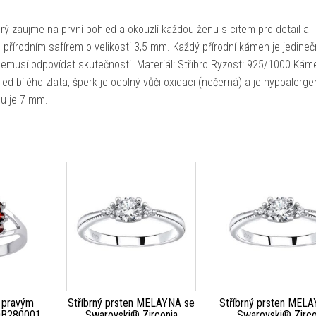
rý zaujme na první pohled a okouzlí každou ženu s citem pro detail a
přírodním safírem o velikosti 3,5 mm. Každý přírodní kámen je jedineč
 nemusí odpovídat skutečnosti. Materiál: Stříbro Ryzost: 925/1000 Kám
ed bílého zlata, šperk je odolný vůči oxidaci (nečerná) a je hypoalerge
enu je 7 mm.
s pravým
Stříbrný prsten MELAYNA se
Stříbrný prsten MEL
OB280001
Swarovski® Zirconia
Swarovski® Zirco