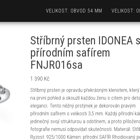
VELIKOST: OBVOD 54 MM
VELIKOST: 
Stříbrný prsten IDONEA 
přírodním safírem
FNJR016sa
1 390
Kč
Stříbrný prsten je opravdu překrásným klenotem, kter
na první pohled a okouzlí každou ženu s citem pro deta
eleganci. Tento něžný prstýnek je dekorován pravým
přírodním safírem o velikosti 3,5 mm. Každý přírodní k
jedinečný svojí strukturou a odstínem, a proto přiložen
fotografie nemusí odpovídat skutečnosti. Materiál: Stří
Ryzost: 925/1000 Kámen: přírodní SAFÍR Rhodiovaný p