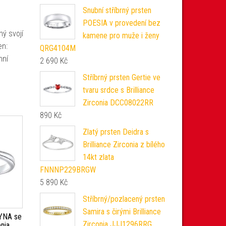
Snubní stříbrný prsten
POESIA v provedení bez
ný svojí
kamene pro muže i ženy
en:
QRG4104M
nní
2 690
Kč
Stříbrný prsten Gertie ve
tvaru srdce s Brilliance
Zirconia DCC08022RR
890
Kč
Zlatý prsten Deidra s
Brilliance Zirconia z bílého
14kt zlata
FNNNP229BRGW
5 890
Kč
Stříbrný/pozlacený prsten
Samira s čirými Brilliance
AYNA se
Zirconia JJJ1296RRG
nia