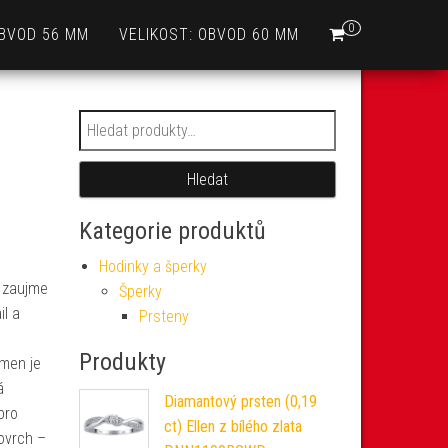
0
OBVOD 56 MM
VELIKOST: OBVOD 60 MM
s
Hledat:
Hledat
Kategorie produktů
Hodinky a šperky
ý zaujme
Šperky
il a
Prsteny
Produkty
ámen je
á
Diamantový prsten (0,19
bro
ct) Ellen z bílého zlata
ovrch –