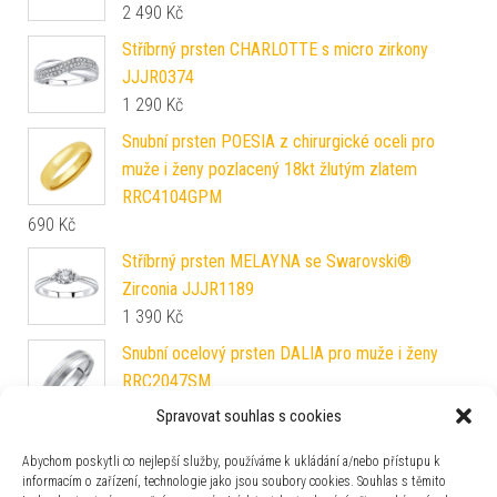
2 490
Kč
Stříbrný prsten CHARLOTTE s micro zirkony
JJJR0374
1 290
Kč
Snubní prsten POESIA z chirurgické oceli pro
muže i ženy pozlacený 18kt žlutým zlatem
RRC4104GPM
690
Kč
Stříbrný prsten MELAYNA se Swarovski®
Zirconia JJJR1189
1 390
Kč
Snubní ocelový prsten DALIA pro muže i ženy
RRC2047SM
590
Kč
Spravovat souhlas s cookies
Snubní stříbrný prsten Glowie pozlacený růžovým
Abychom poskytli co nejlepší služby, používáme k ukládání a/nebo přístupu k
zlatem SHG1089RMRGP
informacím o zařízení, technologie jako jsou soubory cookies. Souhlas s těmito