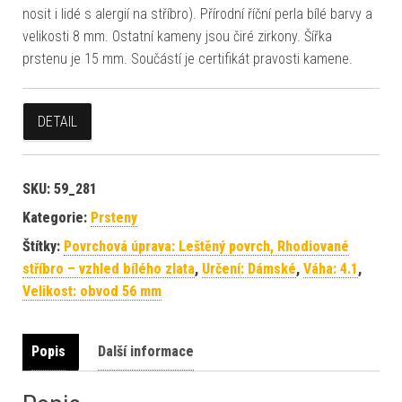
nosit i lidé s alergií na stříbro). Přírodní říční perla bílé barvy a
velikosti 8 mm. Ostatní kameny jsou čiré zirkony. Šířka
prstenu je 15 mm. Součástí je certifikát pravosti kamene.
DETAIL
SKU:
59_281
Kategorie:
Prsteny
Štítky:
Povrchová úprava: Leštěný povrch, Rhodiované
stříbro – vzhled bílého zlata
,
Určení: Dámské
,
Váha: 4.1
,
Velikost: obvod 56 mm
Popis
Další informace