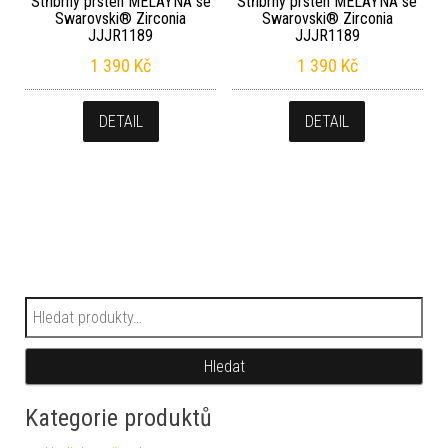
Stříbrný prsten MELAYNA se
Stříbrný prsten MELAYNA se
Swarovski® Zirconia
Swarovski® Zirconia
JJJR1189
JJJR1189
1 390
Kč
1 390
Kč
DETAIL
DETAIL
Hledat:
Hledat
Kategorie produktů