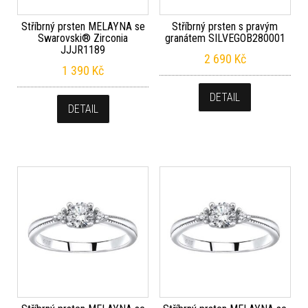
Stříbrný prsten MELAYNA se
Stříbrný prsten s pravým
Swarovski® Zirconia
granátem SILVEGOB280001
JJJR1189
2 690
Kč
1 390
Kč
DETAIL
DETAIL