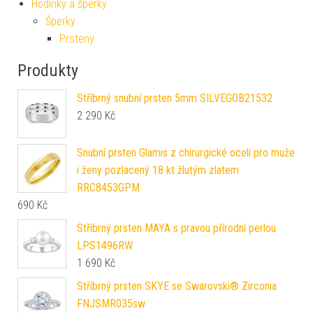
Hodinky a šperky
Šperky
Prsteny
Produkty
Stříbrný snubní prsten 5mm SILVEGOB21532
2 290
Kč
Snubní prsten Glamis z chirurgické oceli pro muže
i ženy pozlacený 18 kt žlutým zlatem
RRC8453GPM
690
Kč
Stříbrný prsten MAYA s pravou přírodní perlou
LPS1496RW
1 690
Kč
Stříbrný prsten SKYE se Swarovski® Zirconia
FNJSMR035sw