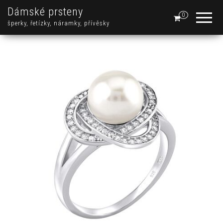
Dámské prsteny
0
šperky, řetízky, náramky, přívěsky