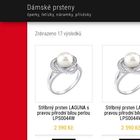
Dámské prsteny
šperky, řetízky, náramky, přívěsky
Seřazeno od nejnovějších
Zobrazeno 17 výsledků
Stříbrný prsten LAGUNA s
Stříbrný prsten 
pravou přírodní bílou perlou
pravou přírodní bí
LPS0044W
LPS0044
2 590
Kč
2 590
K