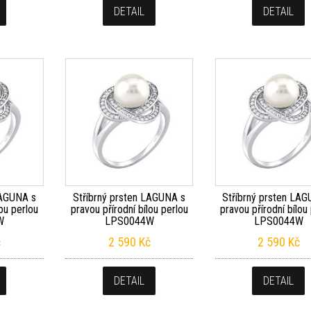
DETAIL
DETAIL
LAGUNA s
Stříbrný prsten LAGUNA s
Stříbrný prsten LA
lou perlou
pravou přírodní bílou perlou
pravou přírodní bílou
W
LPS0044W
LPS0044W
č
2 590
Kč
2 590
Kč
DETAIL
DETAIL