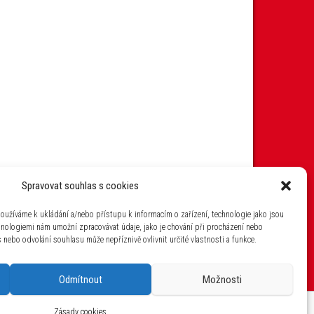
Spravovat souhlas s cookies
oužíváme k ukládání a/nebo přístupu k informacím o zařízení, technologie jako jsou
hnologiemi nám umožní zpracovávat údaje, jako je chování při procházení nebo
nebo odvolání souhlasu může nepříznivě ovlivnit určité vlastnosti a funkce.
Odmítnout
Možnosti
aha 4 IČ: 26454424
Zásady cookies