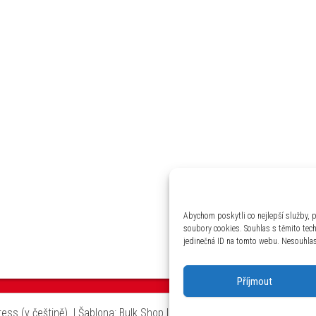
Abychom poskytli co nejlepší služby, p
soubory cookies. Souhlas s těmito tec
jedinečná ID na tomto webu. Nesouhlas 
Příjmout
ss (v češtině).
|
Šablona: Bulk Shop
| ACIT s.r.o. Chodovská 228/3 Pr