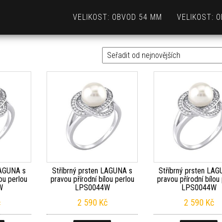
VELIKOST: OBVOD 54 MM
VELIKOST: 
LAGUNA s
Stříbrný prsten LAGUNA s
Stříbrný prsten LA
lou perlou
pravou přírodní bílou perlou
pravou přírodní bílou
W
LPS0044W
LPS0044W
č
2 590
Kč
2 590
Kč