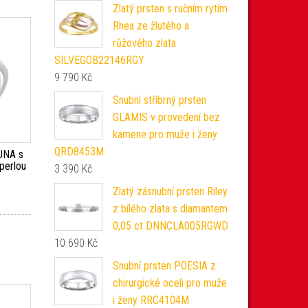
Zlatý prsten s ručním rytím
Rhea ze žlutého a
růžového zlata
SILVEGOB22146RGY
9 790
Kč
Snubní stříbrný prsten
GLAMIS v provedení bez
kamene pro muže i ženy
QRD8453M
GUNA s
 perlou
3 390
Kč
Zlatý zásnubní prsten Riley
z bílého zlata s diamantem
0,05 ct DNNCLA005RGWD
10 690
Kč
Snubní prsten POESIA z
chirurgické oceli pro muže
i ženy RRC4104M