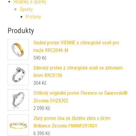
Hodinky a šperky
Šperky
Prsteny
Produkty
Snubní prsten VIENNE z chirurgické oceli pro
muže RRC2046-M
590
Kč
Dámský prsten z chirurgické oceli se zirkonem
6mm RRC0136
304
Kč
Stříbrný originální prsten Florence se Swarovski®
Zirconia SHZR302
2 090
Kč
Zlatý prsten Una ze žlutého zlata s čirým
Brilliance Zirconia FNNNF291RGY
6 390
Kč