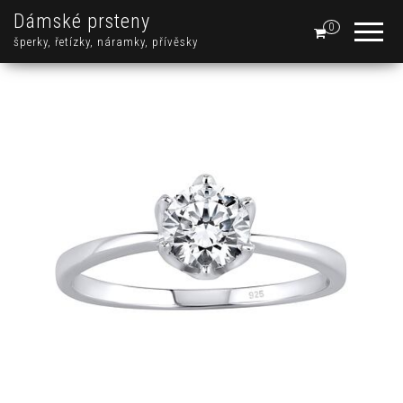
Dámské prsteny
0
šperky, řetízky, náramky, přívěsky