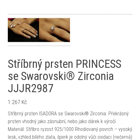
Stříbrný prsten PRINCESS
se Swarovski® Zirconia
JJJR2987
1 267
Kč
Stříbrný prsten ISADORA se Swarovski® Zirconia. Překrásný
prsten vhodný jako zásnubní, nebo jako dárek k výročí.
Materiál: Stříbro ryzost 925/1000 Rhodiovaný povrch – vysoký
lesk, vzhled bílého zlata, šperk je odolný vůči oxidaci (nečerná)