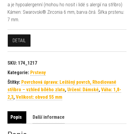
a je hypoalergenní (mohou ho nosit i lidé s alergií na stříbro)
Kámen: Swarovski® Zirconia 6 mm, barva čirá. Šířka prstenu:
7 mm.
DETAIL
SKU:
174_1217
Kategorie:
Prsteny
Štítky:
Povrchová úprava: Leštěný povrch, Rhodiované
stříbro – vzhled bílého zlata
,
Určení: Dámské
,
Váha: 1,8-
2,3
,
Velikost: obvod 55 mm
Popis
Další informace