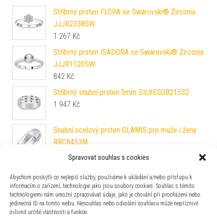
Stříbrný prsten FLORA se Swarovski® Zirconia
JJJR2338SW
1 267
Kč
Stříbrný prsten ISADORA se Swarovski® Zirconia
JJJR1120SW
842
Kč
Stříbrný snubní prsten 5mm SILVEGOB21532
1 947
Kč
Snubní ocelový prsten GLAMIS pro muže i ženy
RRC8453M
590
Kč
Spravovat souhlas s cookies
Stříbrný prsten s pravým modrým Topazem a
Abychom poskytli co nejlepší služby, používáme k ukládání a/nebo přístupu k
Brilliance Zirconia JJJR1100TS
informacím o zařízení, technologie jako jsou soubory cookies. Souhlas s těmito
1 947
Kč
technologiemi nám umožní zpracovávat údaje, jako je chování při procházení nebo
jedinečná ID na tomto webu. Nesouhlas nebo odvolání souhlasu může nepříznivě
Stříbrný prsten PRINCESS se Swarovski®
ovlivnit určité vlastnosti a funkce.