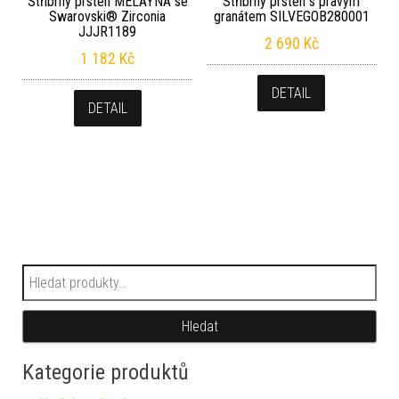
Stříbrný prsten MELAYNA se
Stříbrný prsten s pravým
Swarovski® Zirconia
granátem SILVEGOB280001
JJJR1189
2 690
Kč
1 182
Kč
DETAIL
DETAIL
Hledat:
Hledat
Kategorie produktů