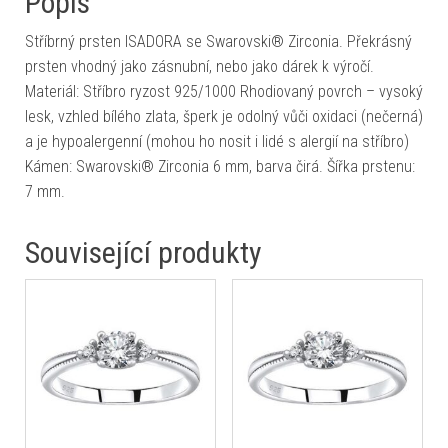
Popis
Stříbrný prsten ISADORA se Swarovski® Zirconia. Překrásný
prsten vhodný jako zásnubní, nebo jako dárek k výročí.
Materiál: Stříbro ryzost 925/1000 Rhodiovaný povrch – vysoký
lesk, vzhled bílého zlata, šperk je odolný vůči oxidaci (nečerná)
a je hypoalergenní (mohou ho nosit i lidé s alergií na stříbro)
Kámen: Swarovski® Zirconia 6 mm, barva čirá. Šířka prstenu:
7 mm.
Související produkty