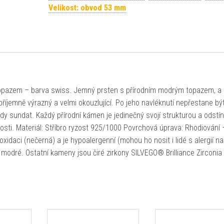
Velikost: obvod 53 mm
topazem – barva swiss. Jemný prsten s přírodním modrým topazem, a
příjemně výrazný a velmi okouzlující. Po jeho navléknutí nepřestane bý
dy sundat. Každý přírodní kámen je jedinečný svojí strukturou a odstí
osti. Materiál: Stříbro ryzost 925/1000 Povrchová úprava: Rhodiování 
 oxidaci (nečerná) a je hypoalergenní (mohou ho nosit i lidé s alergií na
 modré. Ostatní kameny jsou čiré zirkony SILVEGO® Brilliance Zirconia