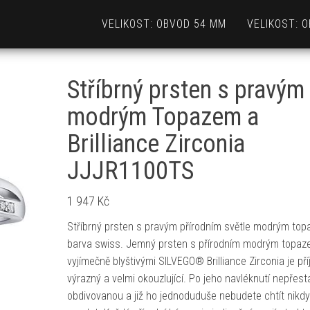
VELIKOST: OBVOD 54 MM
VELIKOST: 
Stříbrný prsten s pravým
modrým Topazem a
Brilliance Zirconia
JJJR1100TS
1 947
Kč
Stříbrný prsten s pravým přírodním světle modrým to
barva swiss. Jemný prsten s přírodním modrým topaz
vyjímečně blyštivými SILVEGO® Brilliance Zirconia je př
výrazný a velmi okouzlující. Po jeho navléknutí nepřest
obdivovanou a již ho jednoduduše nebudete chtít nikdy