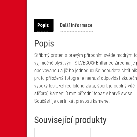
Popis
Další informace
Popis
Stříbrný prsten s pravým přírodním světle modrým 
vyjímečně blyštivými SILVEGO® Brilliance Zirconia je 
obdivovanou a již ho jednoduduše nebudete chtít nik
proto přiložená fotografie nemusí odpovídat skutečn
vysoký lesk, vzhled bílého zlata, šperk je odolný vůči
stříbro) Kámen: 3 mm přírodní topaz v barvě swiss –
Součástí je certifikát pravosti kamene.
Související produkty