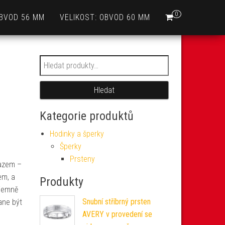
0
OBVOD 56 MM
VELIKOST: OBVOD 60 MM
Hledat:
Hledat
Kategorie produktů
Hodinky a šperky
Šperky
Prsteny
pazem –
em, a
Produkty
íjemně
Snubní stříbrný prsten
ane být
AVERY v provedení se