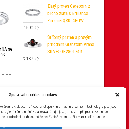
Zlatý prsten Cereborn z
bílého zlata s Brilliance
Zirconia QR054RGW
7 590
Kč
Stříbrný prsten s pravým
přírodním Granátem Arane
AYNA se
SILVEGOB280174R
nia
3 137
Kč
Spravovat souhlas s cookies
oužíváme k ukládání a/nebo přístupu k informacím o zařízení, technologie jako jsou
hnologiemi nám umožní zpracovávat údaje, jako je chování při procházení nebo
nebo odvolání souhlasu může nepříznivě ovlivnit určité vlastnosti a funkce.