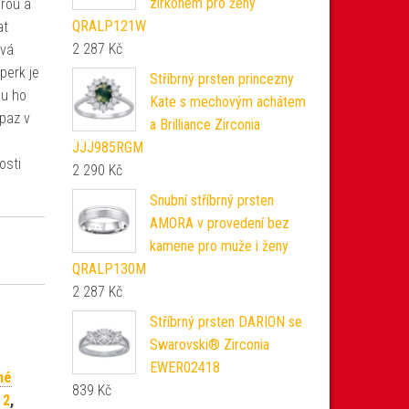
zirkonem pro ženy
urou a
QRALP121W
at
2 287
Kč
ová
perk je
Stříbrný prsten princezny
ou ho
Kate s mechovým achátem
opaz v
a Brilliance Zirconia
JJJ985RGM
osti
2 290
Kč
Snubní stříbrný prsten
AMORA v provedení bez
kamene pro muže i ženy
QRALP130M
2 287
Kč
Stříbrný prsten DARION se
Swarovski® Zirconia
EWER02418
né
839
Kč
 2
,