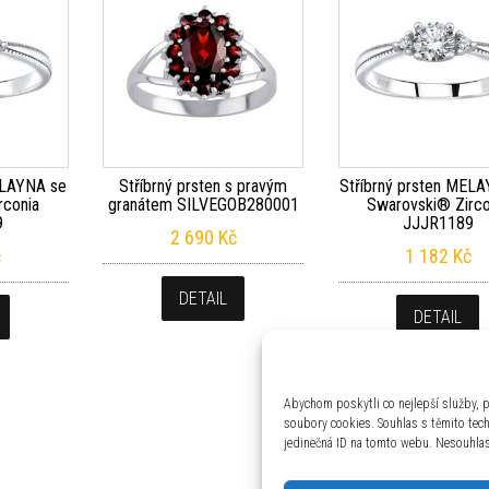
ELAYNA se
Stříbrný prsten s pravým
Stříbrný prsten MEL
rconia
granátem SILVEGOB280001
Swarovski® Zirco
9
JJJR1189
2 690
Kč
č
1 182
Kč
DETAIL
DETAIL
Abychom poskytli co nejlepší služby, p
soubory cookies. Souhlas s těmito tec
jedinečná ID na tomto webu. Nesouhlas 