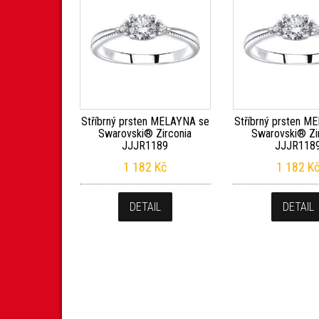
Stříbrný prsten MELAYNA se
Stříbrný prsten M
Swarovski® Zirconia
Swarovski® Zi
JJJR1189
JJJR118
1 182
Kč
1 182
K
DETAIL
DETAIL