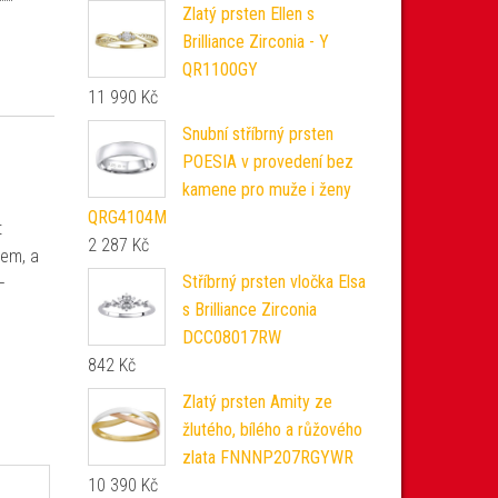
Zlatý prsten Ellen s
Brilliance Zirconia - Y
QR1100GY
11 990
Kč
Snubní stříbrný prsten
POESIA v provedení bez
kamene pro muže i ženy
QRG4104M
t
2 287
Kč
nem, a
Stříbrný prsten vločka Elsa
–
s Brilliance Zirconia
DCC08017RW
842
Kč
Zlatý prsten Amity ze
žlutého, bílého a růžového
zlata FNNNP207RGYWR
10 390
Kč