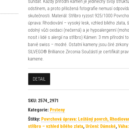
sundat. Každý přírodní kámen je jedinečný svojí strukt
odstínem, a proto přiložená fotografie nemusí odpovíd
skutečnosti. Materiál: Stříbro ryzost 925/1000 Povrch
úprava: Rhodiování – vysoký lesk, vzhled bílého zlata, š
odolný vůči oxidaci (nečerná) a je hypoalergenní (moh
nosit i lidé s alergií na stříbro) Kámen: 3 mm přírodní t
barvě swiss – modré. Ostatní kameny jsou čiré zirkony
SILVEGO® Brilliance Zirconia Součástí je certifikát prav
kamene.
DETAIL
SKU:
2574_2971
Kategorie:
Prsteny
Štítky:
Povrchová úprava: Leštěný povrch, Rhodiova
stříbro – vzhled bílého zlata
,
Určení: Dámské
,
Váha: