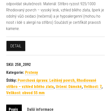
odpovídat skutečnosti. Materiál: Stříbro ryzost 925/1000
Rhodiovaný povrch – vysoký lesk, vzhled bílého zlata, šperk je
odolný vůči oxidaci (nečerná) a je hypoalergenní (mohou ho
nosit i lidé s alergií na stříbro) Součástí je certifikát pravosti
kamene.
DETAIL
SKU:
258_2092
Kategorie:
Prsteny
Štítky:
Povrchová úprava: Leštěný povrch, Rhodiované
stříbro – vzhled bílého zlata
,
Určení: Dámské
,
Velikost: 7
,
Velikost: obvod 55 mm
Popis
Další informace