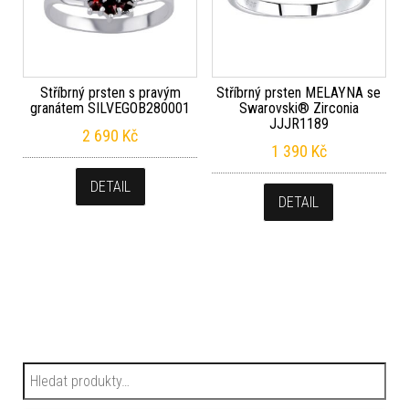
Stříbrný prsten s pravým
Stříbrný prsten MELAYNA se
granátem SILVEGOB280001
Swarovski® Zirconia
JJJR1189
2 690
Kč
1 390
Kč
DETAIL
DETAIL
Hledat: