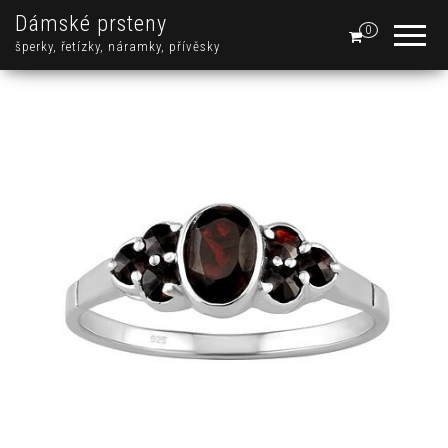
Dámské prsteny
0
šperky, řetízky, náramky, přívěsky