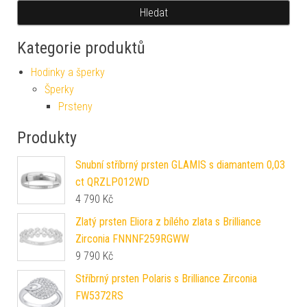
Hledat
Kategorie produktů
Hodinky a šperky
Šperky
Prsteny
Produkty
Snubní stříbrný prsten GLAMIS s diamantem 0,03
ct QRZLP012WD
4 790
Kč
Zlatý prsten Eliora z bílého zlata s Brilliance
Zirconia FNNNF259RGWW
9 790
Kč
Stříbrný prsten Polaris s Brilliance Zirconia
FW5372RS