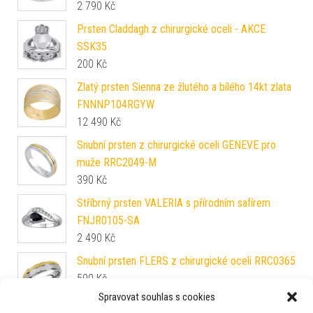
2 790
Kč
Prsten Claddagh z chirurgické oceli - AKCE
SSK35
200
Kč
Zlatý prsten Sienna ze žlutého a bílého 14kt zlata
FNNNP104RGYW
12 490
Kč
Snubní prsten z chirurgické oceli GENEVE pro
muže RRC2049-M
390
Kč
Stříbrný prsten VALERIA s přírodním safírem
FNJR0105-SA
2 490
Kč
Snubní prsten FLERS z chirurgické oceli RRC0365
590
Kč
Spravovat souhlas s cookies