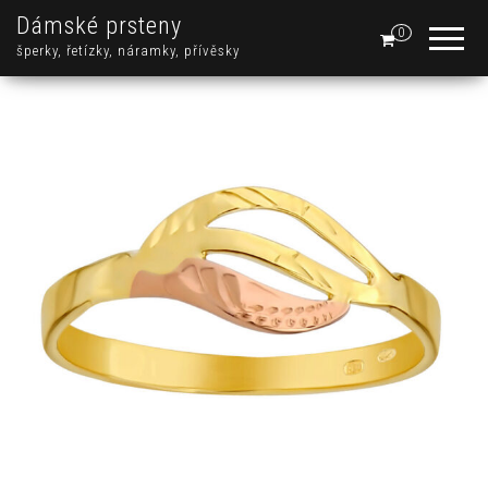
Dámské prsteny
0
šperky, řetízky, náramky, přívěsky