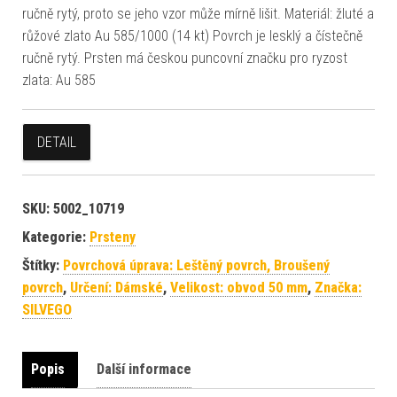
ručně rytý, proto se jeho vzor může mírně lišit. Materiál: žluté a
růžové zlato Au 585/1000 (14 kt) Povrch je lesklý a čístečně
ručně rytý. Prsten má českou puncovní značku pro ryzost
zlata: Au 585
DETAIL
SKU:
5002_10719
Kategorie:
Prsteny
Štítky:
Povrchová úprava: Leštěný povrch, Broušený
povrch
,
Určení: Dámské
,
Velikost: obvod 50 mm
,
Značka:
SILVEGO
Popis
Další informace