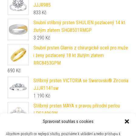
JJJR985
833
Kč
Snubní stříbrný prsten SHULIEN pozlacený 14 kt.
žlutým zlatem SHG8501RMGP
3 290
Kč
Snubní prsten Glamis z chirurgické oceli pro muže
i ženy pozlacený 18 kt žlutým zlatem
RRC8453GPM
690
Kč
Stříbrný prsten VICTORIA se Swarovski® Zirconia
JJJR1141sw
1 190
Kč
Stříbrný prsten MAYA s pravou přírodní perlou
LPS1496RW
1 690
Kč
Spravovat souhlas s cookies
Prsten moci z chirurgické oceli z filmů Pán
Abychom poskytli co nejlepší služby, používáme k ukládání a/nebo přístupu k