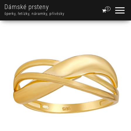
Dámské prsteny
0
šperky, řetízky, náramky, přívěsky