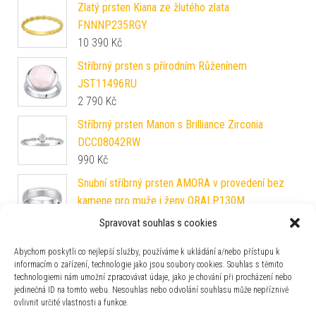
Zlatý prsten Kiana ze žlutého zlata
FNNNP235RGY
10 390
Kč
Stříbrný prsten s přírodním Růženínem
JST11496RU
2 790
Kč
Stříbrný prsten Manon s Brilliance Zirconia
DCC08042RW
990
Kč
Snubní stříbrný prsten AMORA v provedení bez
kamene pro muže i ženy QRALP130M
2 690
Kč
Spravovat souhlas s cookies
Snubní ocelový prsten PHOENIX pro muže i ženy
Abychom poskytli co nejlepší služby, používáme k ukládání a/nebo přístupu k
RRC2021M
informacím o zařízení, technologie jako jsou soubory cookies. Souhlas s těmito
590
Kč
technologiemi nám umožní zpracovávat údaje, jako je chování při procházení nebo
jedinečná ID na tomto webu. Nesouhlas nebo odvolání souhlasu může nepříznivě
Stříbrný prsten lístek Chaja s ručním rytím
ovlivnit určité vlastnosti a funkce.