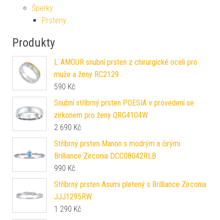
Šperky
Prsteny
Produkty
L´AMOUR snubní prsten z chirurgické oceli pro
muže a ženy RC2129
590
Kč
Snubní stříbrný prsten POESIA v provedení se
zirkonem pro ženy QRG4104W
2 690
Kč
Stříbrný prsten Manon s modrým a čirými
Brilliance Zirconia DCC08042RLB
990
Kč
Stříbrný prsten Asumi pletený s Brilliance Zirconia
JJJ1295RW
1 290
Kč