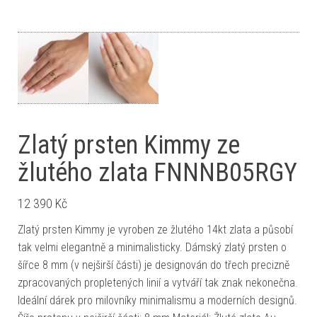
Zlatý prsten Kimmy ze
žlutého zlata FNNNB05RGY
12 390
Kč
Zlatý prsten Kimmy je vyroben ze žlutého 14kt zlata a působí
tak velmi elegantně a minimalisticky. Dámský zlatý prsten o
šířce 8 mm (v nejširší části) je designován do třech precizně
zpracovaných propletených linií a vytváří tak znak nekonečna.
Ideální dárek pro milovníky minimalismu a moderních designů.