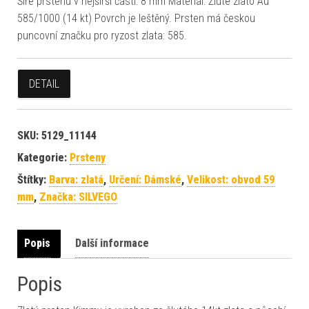
Šíře prstenu v nejširší části: 8 mm Materiál: Žluté zlato Au
585/1000 (14 kt) Povrch je leštěný. Prsten má českou
puncovní značku pro ryzost zlata: 585.
DETAIL
SKU:
5129_11144
Kategorie:
Prsteny
Štítky:
Barva: zlatá
,
Určení: Dámské
,
Velikost: obvod 59
mm
,
Značka: SILVEGO
Popis
Další informace
Popis