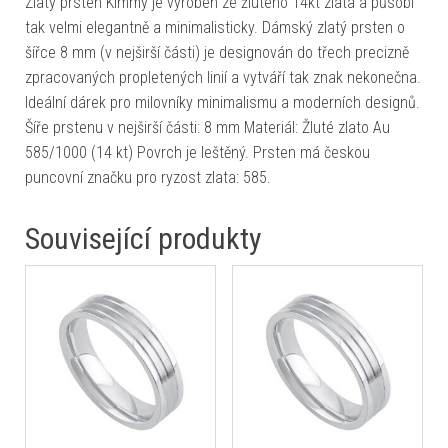
Zlatý prsten Kimmy je vyroben ze žlutého 14kt zlata a působí
tak velmi elegantně a minimalisticky. Dámský zlatý prsten o
šířce 8 mm (v nejširší části) je designován do třech precizně
zpracovaných propletených linií a vytváří tak znak nekonečna.
Ideální dárek pro milovníky minimalismu a moderních designů.
Šíře prstenu v nejširší části: 8 mm Materiál: Žluté zlato Au
585/1000 (14 kt) Povrch je leštěný. Prsten má českou
puncovní značku pro ryzost zlata: 585.
Související produkty