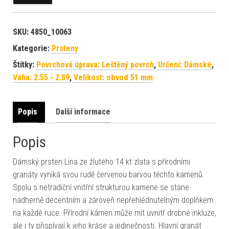
SKU:
4850_10063
Kategorie:
Prsteny
Štítky:
Povrchová úprava: Leštěný povrch
,
Určení: Dámské
,
Váha: 2.55 - 2.89
,
Velikost: obvod 51 mm
Popis
Další informace
Popis
Dámský prsten Lina ze žlutého 14 kt zlata s přírodními
granáty vyniká svou rudě červenou barvou těchto kamenů.
Spolu s netradiční vnitřní strukturou kamene se stane
nádherně decentním a zároveň nepřehlédnutelným doplňkem
na každé ruce. Přírodní kámen může mít uvnitř drobné inkluze,
ale i ty přispívají k jeho kráse a jedinečnosti. Hlavní granát