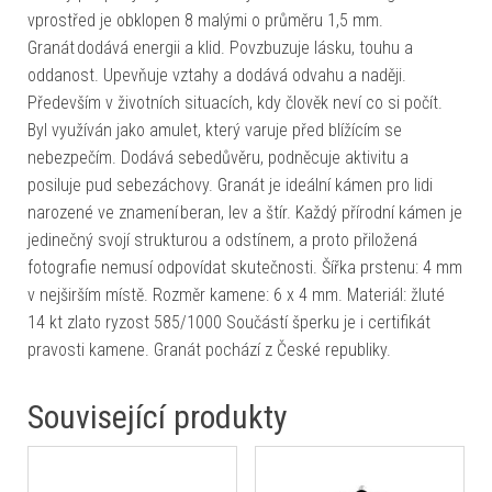
vprostřed je obklopen 8 malými o průměru 1,5 mm.
Granát dodává energii a klid. Povzbuzuje lásku, touhu a
oddanost. Upevňuje vztahy a dodává odvahu a naději.
Především v životních situacích, kdy člověk neví co si počít.
Byl využíván jako amulet, který varuje před blížícím se
nebezpečím. Dodává sebedůvěru, podněcuje aktivitu a
posiluje pud sebezáchovy. Granát je ideální kámen pro lidi
narozené ve znamení beran, lev a štír. Každý přírodní kámen je
jedinečný svojí strukturou a odstínem, a proto přiložená
fotografie nemusí odpovídat skutečnosti. Šířka prstenu: 4 mm
v nejširším místě. Rozměr kamene: 6 x 4 mm. Materiál: žluté
14 kt zlato ryzost 585/1000 Součástí šperku je i certifikát
pravosti kamene. Granát pochází z České republiky.
Související produkty