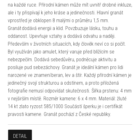
na každé ruce. Přírodní kámen může mít uvnitř drobné inkluze,
ale i ty přispívají k jeho kráse a jedinečnosti. Hlavní granát
vprostřed je obklopen 8 malými o průměru 1,5 mm.
Granát dodává energii a klid. Povzbuzuje lásku, touhu a
oddanost. Upevňuje vztahy a dodává odvahu a naději.
Především v životních situacích, kdy člověk neví co si počít.
Byl využíván jako amulet, který varuje před blížícím se
nebezpečím. Dodává sebedůvěru, podněcuje aktivitu a
posiluje pud sebezáchovy. Granát je ideální kámen pro lidi
narozené ve znamení beran, lev a štír. Každý přírodní kámen je
jedinečný svojí strukturou a odstínem, a proto přiložená
fotografie nemusí odpovídat skutečnosti. Šířka prstenu: 4 mm
v nejširším místě. Rozměr kamene: 6 x 4 mm. Materiál: žluté
14 kt zlato ryzost 585/1000 Součástí šperku je i certifikát
pravosti kamene. Granát pochází z České republiky.
DETAIL