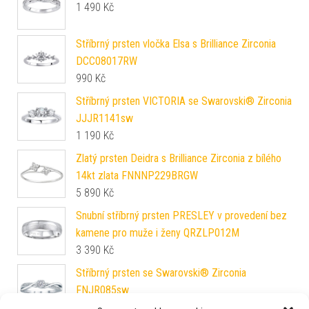
1 490
Kč
Stříbrný prsten vločka Elsa s Brilliance Zirconia
DCC08017RW
990
Kč
Stříbrný prsten VICTORIA se Swarovski® Zirconia
JJJR1141sw
1 190
Kč
Zlatý prsten Deidra s Brilliance Zirconia z bílého
14kt zlata FNNNP229BRGW
5 890
Kč
Snubní stříbrný prsten PRESLEY v provedení bez
kamene pro muže i ženy QRZLP012M
3 390
Kč
Stříbrný prsten se Swarovski® Zirconia
FNJR085sw
1 590
Kč