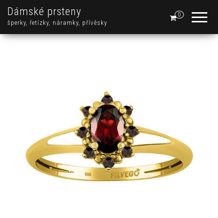
Dámské prsteny
0
šperky, řetízky, náramky, přívěsky