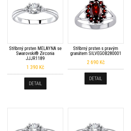
Stříbrný prsten MELAYNA se
Stříbrný prsten s pravým
Swarovski® Zirconia
granátem SILVEGOB280001
JJJR1189
2 690
Kč
1 390
Kč
DETAIL
DETAIL