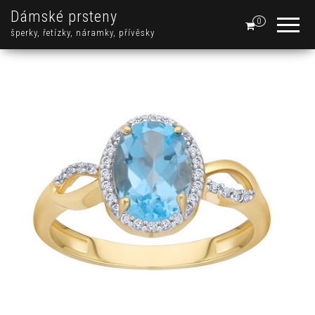
Dámské prsteny
0
šperky, řetízky, náramky, přívěsky