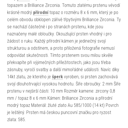
topazem a Brilliance Zirconia. Tomuto zlatému prstenu vévodí
krásně modrý
přírodní
topaz o rozměru 8 x 6 mm, který je po
celém obvodu obklopen zářivě třpytivými Brilliance Zirconia. Ty
se nachází částečně i po stranách prstenu, kde jsou
naznačeny malé obloučky. Okouzlující prsten vhodný i pro
žádost o ruku. Každý přírodní kámen je jedinečný svojí
strukturou a odstínem, a proto přiložená fotografie nemusí
odpovídat skutečnosti. Tímto prstenem svou milou skvěle
překvapíte při výjimečných příležitostech, jako jsou třeba
zásnuby, vyročí svatby a další mimořádné události. Navíc díky
14kt zlatu, ze kterého je
šperk
vyroben, si prsten zachovává
svojí dlouhotrvající vysokou hodnotu. Šíře obroučky: 2 mm Šíře
prstenu v nejširší části: 10 mm Rozměr kamene: zircony 0,8
mm / topaz 8 x 6 mm Kámen: Brilliance Zirconia a přírodní
modrý topaz Materiál: žluté zlato Au 585/1000 (14 kt) Povrch
je leštěný. Prsten má českou puncovní značku pro ryzost
zlata: 585.