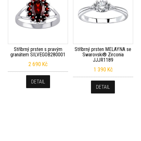
Stříbrný prsten s pravým
Stříbrný prsten MELAYNA se
granátem SILVEGOB280001
Swarovski® Zirconia
JJJR1189
2 690
Kč
1 390
Kč
DETAIL
DETAIL