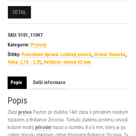
DETAIL
SKU:
5101_11047
Kategorie:
Prsteny
Štítky:
Povrchová úprava: Leštěný povrch
,
Určení: Dámské
,
Váha: 2,15 - 2,35
,
Velikost: obvod 62 mm
Popis
Další informace
Popis
Zlatý
prsten
Peyton ze žlutého 14kt zlata s přírodním modrým
topazem a Brilliance Zirconia. Tomuto zlatému prstenu vévodí
krásně modrý
přírodní
topaz o rozměru 8 x 6 mm, který je po
celém obvodu obklopen zářivě třpytivými Brilliance Zirconia. Ty