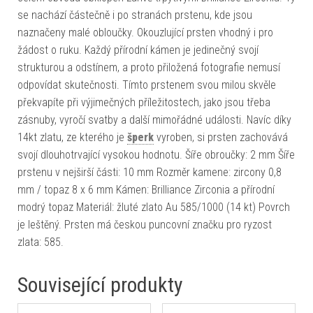
se nachází částečně i po stranách prstenu, kde jsou
naznačeny malé obloučky. Okouzlující prsten vhodný i pro
žádost o ruku. Každý přírodní kámen je jedinečný svojí
strukturou a odstínem, a proto přiložená fotografie nemusí
odpovídat skutečnosti. Tímto prstenem svou milou skvěle
překvapíte při výjimečných příležitostech, jako jsou třeba
zásnuby, vyročí svatby a další mimořádné události. Navíc díky
14kt zlatu, ze kterého je
šperk
vyroben, si prsten zachovává
svojí dlouhotrvající vysokou hodnotu. Šíře obroučky: 2 mm Šíře
prstenu v nejširší části: 10 mm Rozměr kamene: zircony 0,8
mm / topaz 8 x 6 mm Kámen: Brilliance Zirconia a přírodní
modrý topaz Materiál: žluté zlato Au 585/1000 (14 kt) Povrch
je leštěný. Prsten má českou puncovní značku pro ryzost
zlata: 585.
Související produkty