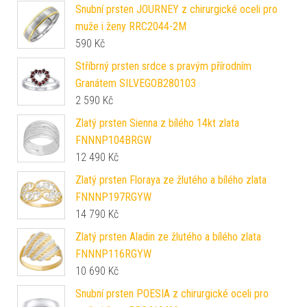
Snubní prsten JOURNEY z chirurgické oceli pro
muže i ženy RRC2044-2M
590
Kč
Stříbrný prsten srdce s pravým přírodním
Granátem SILVEGOB280103
2 590
Kč
Zlatý prsten Sienna z bílého 14kt zlata
FNNNP104BRGW
12 490
Kč
Zlatý prsten Floraya ze žlutého a bílého zlata
FNNNP197RGYW
14 790
Kč
Zlatý prsten Aladin ze žlutého a bílého zlata
FNNNP116RGYW
10 690
Kč
Snubní prsten POESIA z chirurgické oceli pro