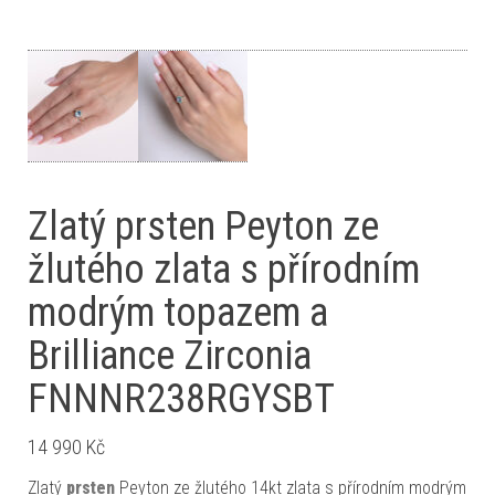
Zlatý prsten Peyton ze
žlutého zlata s přírodním
modrým topazem a
Brilliance Zirconia
FNNNR238RGYSBT
14 990
Kč
Zlatý
prsten
Peyton ze žlutého 14kt zlata s přírodním modrým