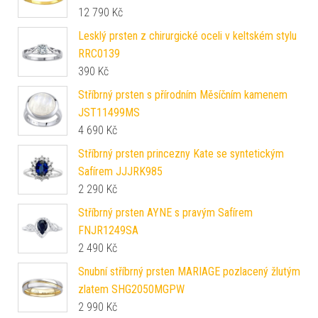
12 790
Kč
Lesklý prsten z chirurgické oceli v keltském stylu
RRC0139
390
Kč
Stříbrný prsten s přírodním Měsíčním kamenem
JST11499MS
4 690
Kč
Stříbrný prsten princezny Kate se syntetickým
Safírem JJJRK985
2 290
Kč
Stříbrný prsten AYNE s pravým Safírem
FNJR1249SA
2 490
Kč
Snubní stříbrný prsten MARIAGE pozlacený žlutým
zlatem SHG2050MGPW
2 990
Kč