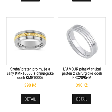
Snubní prsten pro muže a
L´AMOUR pánský snubní
ženy KMR10006 z chirurgické
prsten z chirurgické oceli
oceli KMR10006
RRC2095-M
390
Kč
390
Kč
DETAIL
DETAIL