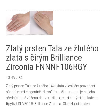
Zlatý prsten Tala ze žlutého
zlata s čirým Brilliance
Zirconia FNNNF106RGY
13 490
Kč
Zlatý prsten Tala ze žlutého 14kt zlata v lesklém provedení
působí velmi elegantně. Hlavní obroučka prstenu je na jeho
přední straně zúžena do tvaru šipek, mezi kterými je ukotven
třpytivý SILVEGO® Brilliance Zirconia. Okouzlující prsten