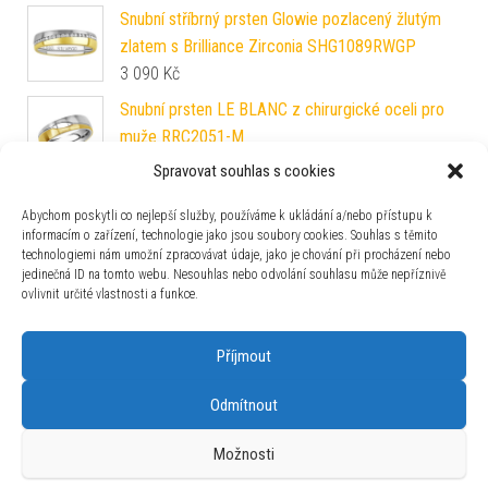
Snubní stříbrný prsten Glowie pozlacený žlutým
zlatem s Brilliance Zirconia SHG1089RWGP
3 090
Kč
Snubní prsten LE BLANC z chirurgické oceli pro
muže RRC2051-M
190
Kč
Spravovat souhlas s cookies
Snubní stříbrný prsten MADEIRA v provedení se
Abychom poskytli co nejlepší služby, používáme k ukládání a/nebo přístupu k
zirkony pro ženy QRG4164W
informacím o zařízení, technologie jako jsou soubory cookies. Souhlas s těmito
1 883
Kč
technologiemi nám umožní zpracovávat údaje, jako je chování při procházení nebo
jedinečná ID na tomto webu. Nesouhlas nebo odvolání souhlasu může nepříznivě
Snubní prsten z chirurgické oceli pro ženy
ovlivnit určité vlastnosti a funkce.
VERNON RRC2047-Z
390
Kč
Příjmout
Odmítnout
Možnosti
Používáme WordPress (v češtině).
|
Šablona: Bulk Shop
| ACIT