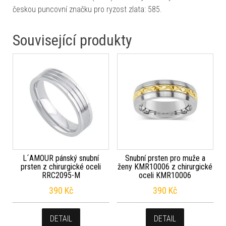
českou puncovní značku pro ryzost zlata: 585.
Související produkty
L´AMOUR pánský snubní
Snubní prsten pro muže a
prsten z chirurgické oceli
ženy KMR10006 z chirurgické
RRC2095-M
oceli KMR10006
390
Kč
390
Kč
DETAIL
DETAIL