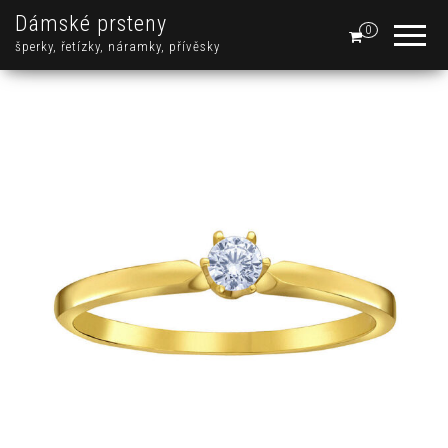
Dámské prsteny
0
šperky, řetízky, náramky, přívěsky