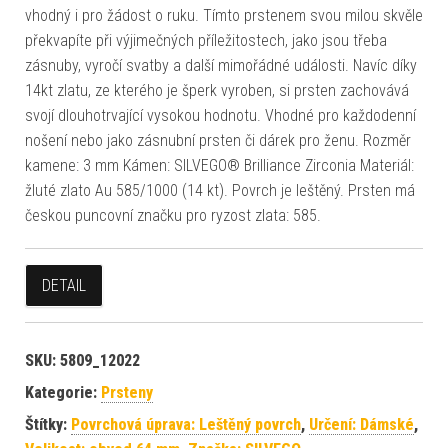
vhodný i pro žádost o ruku. Tímto prstenem svou milou skvěle
překvapíte při výjimečných příležitostech, jako jsou třeba
zásnuby, vyročí svatby a další mimořádné události. Navíc díky
14kt zlatu, ze kterého je šperk vyroben, si prsten zachovává
svojí dlouhotrvající vysokou hodnotu. Vhodné pro každodenní
nošení nebo jako zásnubní prsten či dárek pro ženu. Rozměr
kamene: 3 mm Kámen: SILVEGO® Brilliance Zirconia Materiál:
žluté zlato Au 585/1000 (14 kt). Povrch je leštěný. Prsten má
českou puncovní značku pro ryzost zlata: 585.
DETAIL
SKU:
5809_12022
Kategorie:
Prsteny
Štítky:
Povrchová úprava: Leštěný povrch
,
Určení: Dámské
,