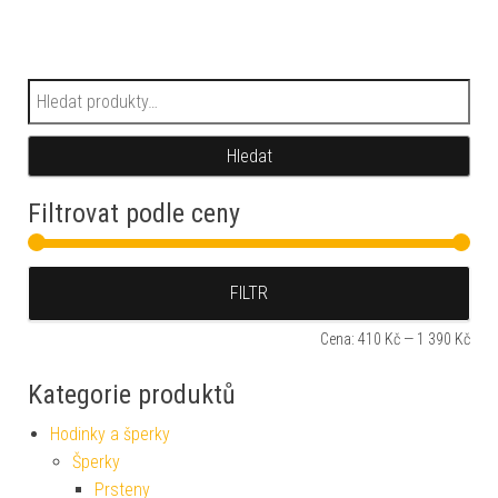
Hledat:
Hledat
Filtrovat podle ceny
Min
Max
FILTR
Cena:
410 Kč
—
1 390 Kč
Kategorie produktů
Hodinky a šperky
Šperky
Prsteny