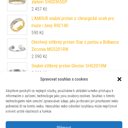
zlatem SHG0365GP
2 457
Kč
L'AMOUR snubní prsten z chirurgické oceli pro
muže i ženy RRC140
590
Kč
Otevřený stříbrný prsten Star s perlou a Brilliance
Zirconia MSS201RW
2 090
Kč
Snubní stříbrný prsten Gloster SHG201RM
2 290
Kč
Spravovat souhlas s cookies
Dámský celostříbrný prsten INFINITY ZTR34754
Abychom poskytli co nejlepší služby, používáme k ukládání a/nebo přístupu k
842
Kč
informacím o zařízení, technologie jako jsou soubory cookies. Souhlas s těmito
technologiemi nám umožní zpracovávat údaje, jako je chování při procházení nebo
jedinečná ID na tomto webu. Nesouhlas nebo odvolání souhlasu může nepříznivě
Zlatý prsten Jonet ze žlutého zlata s čirým
ovlivnit určité vlastnosti a funkce.
Brilliance Zirconia FNNNF289RGY
10 890
Kč
Příjmout