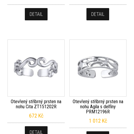
DETAIL
DETAIL
Otevřený stříbrný prsten na
Otevřený stříbrný prsten na
nohu Cita ZT151202R
nohu Agila s delfíny
PRM12196R
672
Kč
1 012
Kč
DETAIL