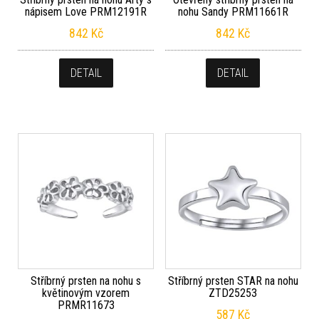
nápisem Love PRM12191R
nohu Sandy PRM11661R
842
Kč
842
Kč
DETAIL
DETAIL
Stříbrný prsten na nohu s
Stříbrný prsten STAR na nohu
květinovým vzorem
ZTD25253
PRMR11673
587
Kč