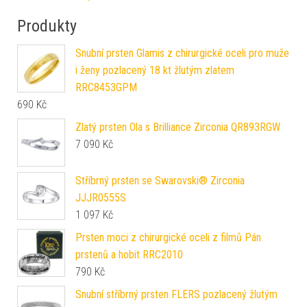
Produkty
Snubní prsten Glamis z chirurgické oceli pro muže
i ženy pozlacený 18 kt žlutým zlatem
RRC8453GPM
690
Kč
Zlatý prsten Ola s Brilliance Zirconia QR893RGW
7 090
Kč
Stříbrný prsten se Swarovski® Zirconia
JJJR0555S
1 097
Kč
Prsten moci z chirurgické oceli z filmů Pán
prstenů a hobit RRC2010
790
Kč
Snubní stříbrný prsten FLERS pozlacený žlutým