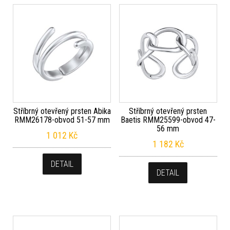
Stříbrný otevřený prsten Abika
Stříbrný otevřený prsten
RMM26178-obvod 51-57 mm
Baetis RMM25599-obvod 47-
56 mm
1 012
Kč
1 182
Kč
DETAIL
DETAIL