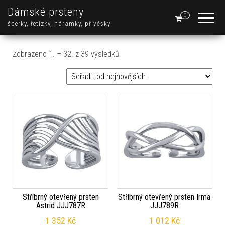
Dámské prsteny
0
šperky, řetízky, náramky, přívěsky
Seřazeno od nejnovějších
Zobrazeno 1. – 32. z 39 výsledků
Stříbrný otevřený prsten
Stříbrný otevřený prsten Irma
Astrid JJJ787R
JJJ789R
1 352
Kč
1 012
Kč