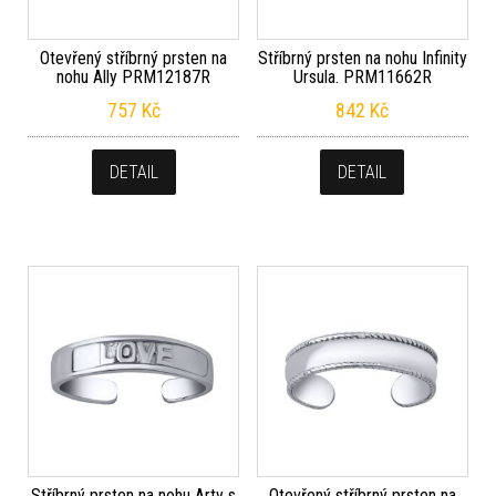
Otevřený stříbrný prsten na
Stříbrný prsten na nohu Infinity
nohu Ally PRM12187R
Ursula. PRM11662R
757
Kč
842
Kč
DETAIL
DETAIL
Stříbrný prsten na nohu Arty s
Otevřený stříbrný prsten na