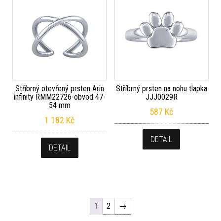
Stříbrný otevřený prsten Arin
Stříbrný prsten na nohu tlapka
infinity RMM22726-obvod 47-
JJJ0029R
54 mm
587
Kč
1 182
Kč
DETAIL
DETAIL
1
2
→