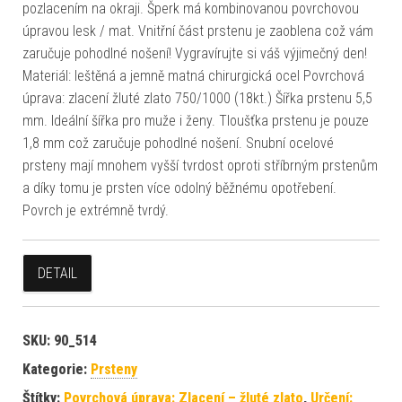
pozlacením na okraji. Šperk má kombinovanou povrchovou
úpravou lesk / mat. Vnitřní část prstenu je zaoblena což vám
zaručuje pohodlné nošení! Vygravírujte si váš výjimečný den!
Materiál: leštěná a jemně matná chirurgická ocel Povrchová
úprava: zlacení žluté zlato 750/1000 (18kt.) Šířka prstenu 5,5
mm. Ideální šířka pro muže i ženy. Tloušťka prstenu je pouze
1,8 mm což zaručuje pohodlné nošení. Snubní ocelové
prsteny mají mnohem vyšší tvrdost oproti stříbrným prstenům
a díky tomu je prsten více odolný běžnému opotřebení.
Povrch je extrémně tvrdý.
DETAIL
SKU:
90_514
Kategorie:
Prsteny
Štítky:
Povrchová úprava: Zlacení – žluté zlato
,
Určení: