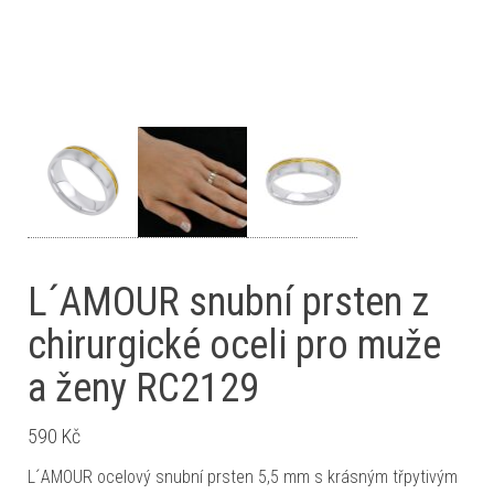
L´AMOUR snubní prsten z
chirurgické oceli pro muže
a ženy RC2129
590
Kč
L´AMOUR ocelový snubní prsten 5,5 mm s krásným třpytivým