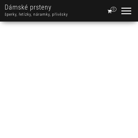
Dámské prsteny
0
šperky, řetízky, náramky, přívěsky