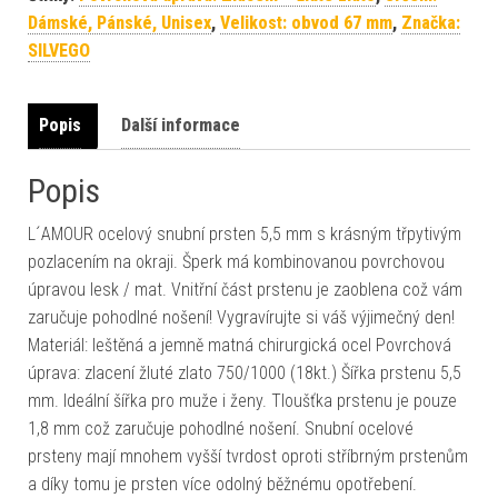
Dámské, Pánské, Unisex
,
Velikost: obvod 67 mm
,
Značka:
SILVEGO
Popis
Další informace
Popis
L´AMOUR ocelový snubní prsten 5,5 mm s krásným třpytivým
pozlacením na okraji. Šperk má kombinovanou povrchovou
úpravou lesk / mat. Vnitřní část prstenu je zaoblena což vám
zaručuje pohodlné nošení! Vygravírujte si váš výjimečný den!
Materiál: leštěná a jemně matná chirurgická ocel Povrchová
úprava: zlacení žluté zlato 750/1000 (18kt.) Šířka prstenu 5,5
mm. Ideální šířka pro muže i ženy. Tloušťka prstenu je pouze
1,8 mm což zaručuje pohodlné nošení. Snubní ocelové
prsteny mají mnohem vyšší tvrdost oproti stříbrným prstenům
a díky tomu je prsten více odolný běžnému opotřebení.