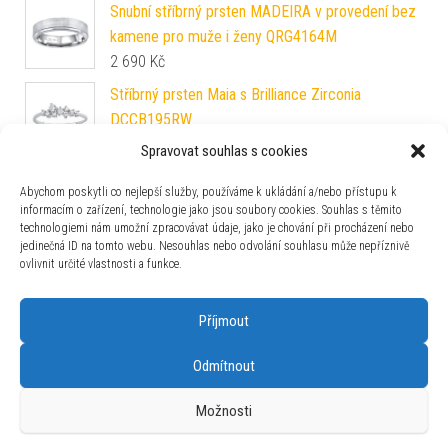
Snubní stříbrný prsten MADEIRA v provedení bez
kamene pro muže i ženy QRG4164M
2 690
Kč
Stříbrný prsten Maia s Brilliance Zirconia
DCCB195RW
990
Kč
Spravovat souhlas s cookies
Stříbrný prsten s přírodním Měsíčním kamenem
Abychom poskytli co nejlepší služby, používáme k ukládání a/nebo přístupu k
JST11499MS
informacím o zařízení, technologie jako jsou soubory cookies. Souhlas s těmito
4 690
Kč
technologiemi nám umožní zpracovávat údaje, jako je chování při procházení nebo
jedinečná ID na tomto webu. Nesouhlas nebo odvolání souhlasu může nepříznivě
Zlatý prsten Aladin ze žlutého a bílého zlata
ovlivnit určité vlastnosti a funkce.
FNNNP116RGYW
10 690
Kč
Příjmout
Odmítnout
Možnosti
Používáme WordPress (v češtině).
|
Šablona: Bulk Shop
| ACIT
s.r.o. Chodovská 228/3 Praha 4 IČ: 26454424