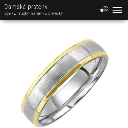
Dámské prsteny
0
šperky, řetízky, náramky, přívěsky