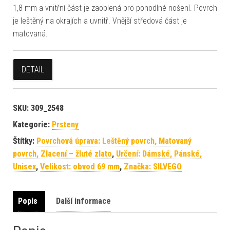
1,8 mm a vnitřní část je zaoblená pro pohodlné nošení. Povrch
je leštěný na okrajích a uvnitř. Vnější středová část je
matovaná.
DETAIL
SKU:
309_2548
Kategorie:
Prsteny
Štítky:
Povrchová úprava: Leštěný povrch, Matovaný
povrch, Zlacení – žluté zlato
,
Určení: Dámské, Pánské,
Unisex
,
Velikost: obvod 69 mm
,
Značka: SILVEGO
Popis
Další informace