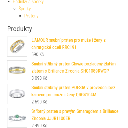
Hodinky a šperky
Šperky
Prsteny
Produkty
L'AMOUR snubní prsten pro muže i ženy z
chirurgické oceli RRC191
590
Kč
Snubní stříbrný prsten Glowie pozlacený žlutým
zlatem s Brilliance Zirconia SHG1089RWGP
3 090
Kč
Snubní stříbrný prsten POESIA v provedení bez
kamene pro muže i ženy QRG4104M
2 690
Kč
Stříbrný prsten s pravým Smaragdem a Brilliance
Zirconia JJJR1100ER
2 490
Kč