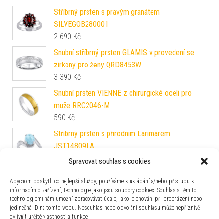
Stříbrný prsten s pravým granátem
SILVEGOB280001
2 690
Kč
Snubní stříbrný prsten GLAMIS v provedení se
zirkony pro ženy QRD8453W
3 390
Kč
Snubní prsten VIENNE z chirurgické oceli pro
muže RRC2046-M
590
Kč
Stříbrný prsten s přírodním Larimarem
JST14809LA
3 190
Kč
Spravovat souhlas s cookies
Stříbrný prsten s přírodním Larimarem
Abychom poskytli co nejlepší služby, používáme k ukládání a/nebo přístupu k
JST14809LA
informacím o zařízení, technologie jako jsou soubory cookies. Souhlas s těmito
3 190
Kč
technologiemi nám umožní zpracovávat údaje, jako je chování při procházení nebo
jedinečná ID na tomto webu. Nesouhlas nebo odvolání souhlasu může nepříznivě
Snubní ocelový prsten PHOENIX pro muže i ženy
ovlivnit určité vlastnosti a funkce.