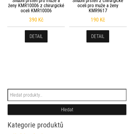
Snubní prsten pro muže a
Snubní prsten z chirurgické
ženy KMR10006 z chirurgické
oceli pro muže a ženy
oceli KMR10006
KMR9617
390
Kč
190
Kč
DETAIL
DETAIL
Hledat:
Hledat
Kategorie produktů