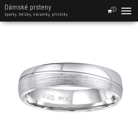
Dámské prsteny
0
šperky, řetízky, náramky, přívěsky