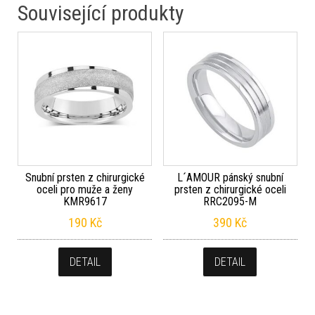
Související produkty
Snubní prsten z chirurgické
L´AMOUR pánský snubní
oceli pro muže a ženy
prsten z chirurgické oceli
KMR9617
RRC2095-M
190
Kč
390
Kč
DETAIL
DETAIL