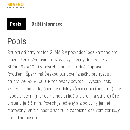
SILVEGO
Popis
Další informace
Popis
Snubní stříbrný prsten GLAMIS v provedení bez kamene pro
muže i ženy. Vygravírujte si váš výjimečný den! Materiál:
Stříbro 925/1000 s povrchovou antioxidační úpravou
Rhodiem. Šperk má Českou puncovní značku pro ryzost
stříbra: AG 925/1000. Rhodiovaný povrch – vysoký lesk,
vzhled bílého zlata, šperk je odolný vůči oxidaci (nečerná) a je
hypoalergenní (mohou ho nosit i lidé s alergií na stříbro) Šíře
prstenu je 5,5 mm. Povrch je leštěný a z poloviny jemně
matovaný. Vnitřní část prstenu je zaoblena což vám zaručuje
pohodlné nošení.