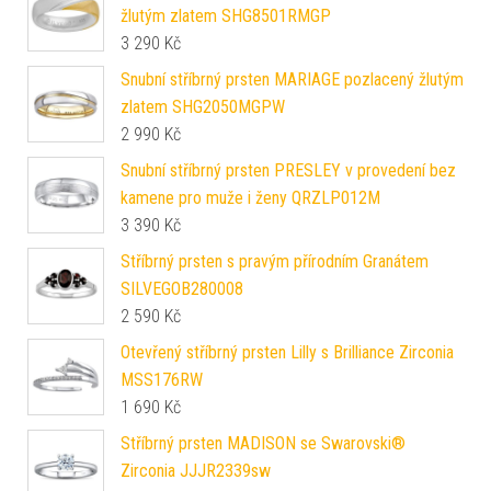
žlutým zlatem SHG8501RMGP
3 290
Kč
Snubní stříbrný prsten MARIAGE pozlacený žlutým
zlatem SHG2050MGPW
2 990
Kč
Snubní stříbrný prsten PRESLEY v provedení bez
kamene pro muže i ženy QRZLP012M
3 390
Kč
Stříbrný prsten s pravým přírodním Granátem
SILVEGOB280008
2 590
Kč
Otevřený stříbrný prsten Lilly s Brilliance Zirconia
MSS176RW
1 690
Kč
Stříbrný prsten MADISON se Swarovski®
Zirconia JJJR2339sw