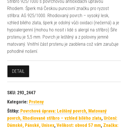
Stříbro 925/1000 s povrchovou antioxidační úpravou
Rhodiem. Šperk má Českou puncovní značku pro ryzost
stříbra: AG 925/1000. Rhodiovaný povrch – vysoký lesk,
vzhled bílého zlata, šperk je odolný vůči oxidaci (nečerná) a je
hypoalergenní (mohou ho nosit i lidé s alergií na stříbro) Šíře
prstenu je 5,5 mm. Povrch je leštěný a z poloviny jemně
matovaný. Vnitřní část prstenu je zaoblena což vám zaručuje
pohodlné nošení.
DETAIL
SKU:
293_2447
Kategorie:
Prsteny
Štítky:
Povrchová úprava: Leštěný povrch, Matovaný
povrch, Rhodiované stříbro – vzhled bílého zlata
,
Určení:
Dámské, Pánské, Unisex
,
Velikost: obvod 57 mm
,
Značka: