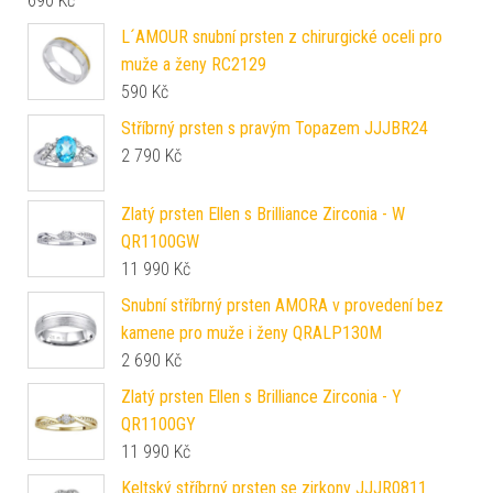
690
Kč
L´AMOUR snubní prsten z chirurgické oceli pro
muže a ženy RC2129
590
Kč
Stříbrný prsten s pravým Topazem JJJBR24
2 790
Kč
Zlatý prsten Ellen s Brilliance Zirconia - W
QR1100GW
11 990
Kč
Snubní stříbrný prsten AMORA v provedení bez
kamene pro muže i ženy QRALP130M
2 690
Kč
Zlatý prsten Ellen s Brilliance Zirconia - Y
QR1100GY
11 990
Kč
Keltský stříbrný prsten se zirkony JJJR0811