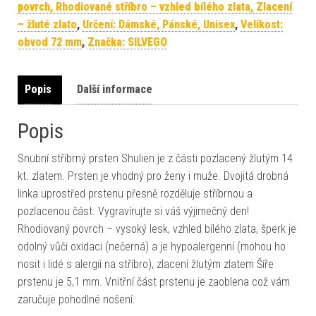
povrch, Rhodiované stříbro – vzhled bílého zlata, Zlacení
– žluté zlato
,
Určení: Dámské, Pánské, Unisex
,
Velikost:
obvod 72 mm
,
Značka: SILVEGO
Popis
Další informace
Popis
Snubní stříbrný prsten Shulien je z části pozlacený žlutým 14
kt. zlatem. Prsten je vhodný pro ženy i muže. Dvojitá drobná
linka uprostřed prstenu přesně rozděluje stříbrnou a
pozlacenou část. Vygravírujte si váš výjimečný den!
Rhodiovaný povrch – vysoký lesk, vzhled bílého zlata, šperk je
odolný vůči oxidaci (nečerná) a je hypoalergenní (mohou ho
nosit i lidé s alergií na stříbro), zlacení žlutým zlatem Šíře
prstenu je 5,1 mm. Vnitřní část prstenu je zaoblena což vám
zaručuje pohodlné nošení.