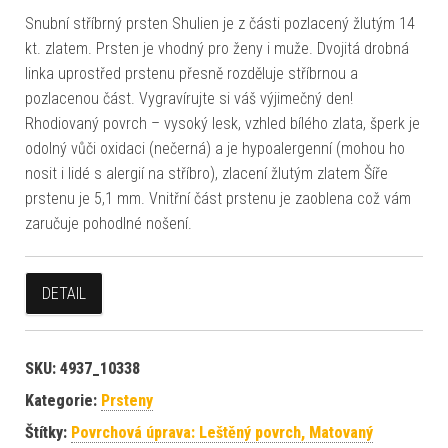
Snubní stříbrný prsten Shulien je z části pozlacený žlutým 14
kt. zlatem. Prsten je vhodný pro ženy i muže. Dvojitá drobná
linka uprostřed prstenu přesně rozděluje stříbrnou a
pozlacenou část. Vygravírujte si váš výjimečný den!
Rhodiovaný povrch – vysoký lesk, vzhled bílého zlata, šperk je
odolný vůči oxidaci (nečerná) a je hypoalergenní (mohou ho
nosit i lidé s alergií na stříbro), zlacení žlutým zlatem Šíře
prstenu je 5,1 mm. Vnitřní část prstenu je zaoblena což vám
zaručuje pohodlné nošení.
DETAIL
SKU:
4937_10338
Kategorie:
Prsteny
Štítky:
Povrchová úprava: Leštěný povrch, Matovaný