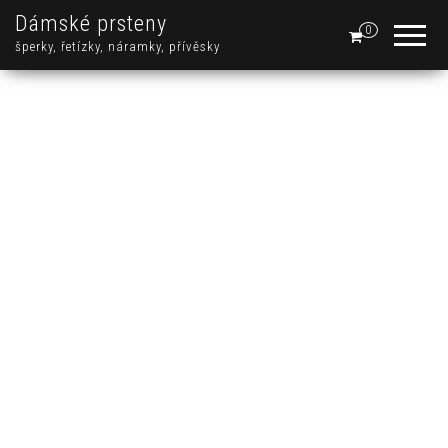
Dámské prsteny
0
šperky, řetízky, náramky, přívěsky