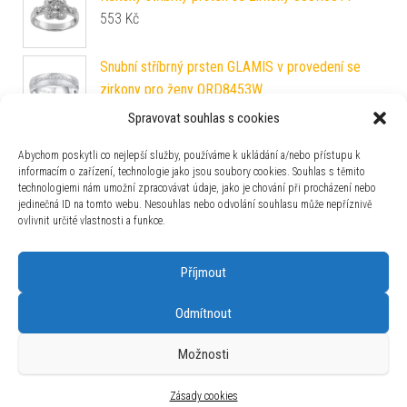
553
Kč
Snubní stříbrný prsten GLAMIS v provedení se
zirkony pro ženy QRD8453W
3 390
Kč
Spravovat souhlas s cookies
Snubní prsten MARIAGE z chirurgické oceli pro
Abychom poskytli co nejlepší služby, používáme k ukládání a/nebo přístupu k
ženy RRC2050-Z
informacím o zařízení, technologie jako jsou soubory cookies. Souhlas s těmito
590
Kč
technologiemi nám umožní zpracovávat údaje, jako je chování při procházení nebo
jedinečná ID na tomto webu. Nesouhlas nebo odvolání souhlasu může nepříznivě
Dámský celostříbrný keltský prsten CLADDAGH
ovlivnit určité vlastnosti a funkce.
ZTR96391
990
Kč
Příjmout
Odmítnout
Možnosti
Používáme WordPress (v češtině).
|
Šablona: Bulk Shop
| ACIT
s.r.o. Chodovská 228/3 Praha 4 IČ: 26454424
Zásady cookies