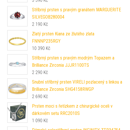
3 390
Kč
Stříbrný prsten s pravým granátem MARGUERITE
SILVEGOB280004
2 190
Kč
Zlatý prsten Kiana ze žlutého zlata
FNNNP235RGY
10 390
Kč
Stříbrný prsten s pravým modrým Topazem a
Brilliance Zirconia JJJR1100TS
2 290
Kč
Snubní stříbrný prsten VIRELI pozlacený s linkou a
Brilliance Zirconia SHG4158RWGP
2 690
Kč
Prsten moci s řetízkem z chirurgické oceli v
dárkovém setu RRC2010S
1 090
Kč