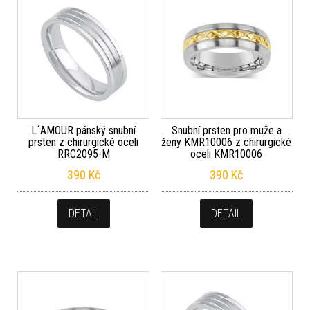
L´AMOUR pánský snubní
Snubní prsten pro muže a
prsten z chirurgické oceli
ženy KMR10006 z chirurgické
RRC2095-M
oceli KMR10006
390
Kč
390
Kč
DETAIL
DETAIL