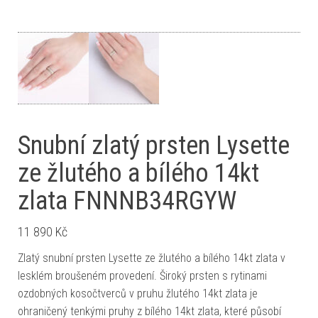
Snubní zlatý prsten Lysette
ze žlutého a bílého 14kt
zlata FNNNB34RGYW
11 890
Kč
Zlatý snubní prsten Lysette ze žlutého a bílého 14kt zlata v
lesklém broušeném provedení. Široký prsten s rytinami
ozdobných kosočtverců v pruhu žlutého 14kt zlata je
ohraničený tenkými pruhy z bílého 14kt zlata, které působí