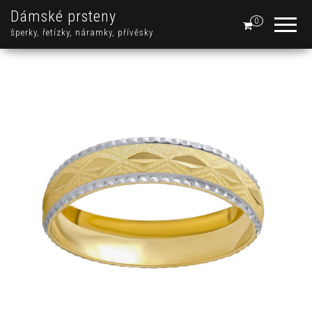
Dámské prsteny
0
šperky, řetízky, náramky, přívěsky