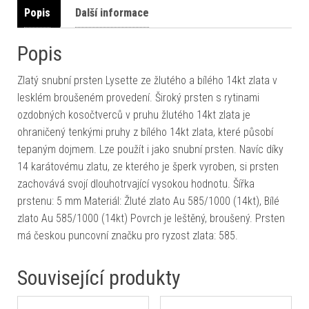
Popis
Další informace
Popis
Zlatý snubní prsten Lysette ze žlutého a bílého 14kt zlata v
lesklém broušeném provedení. Široký prsten s rytinami
ozdobných kosočtverců v pruhu žlutého 14kt zlata je
ohraničený tenkými pruhy z bílého 14kt zlata, které působí
tepaným dojmem. Lze použít i jako snubní prsten. Navíc díky
14 karátovému zlatu, ze kterého je šperk vyroben, si prsten
zachovává svojí dlouhotrvající vysokou hodnotu. Šířka
prstenu: 5 mm Materiál: Žluté zlato Au 585/1000 (14kt), Bílé
zlato Au 585/1000 (14kt) Povrch je leštěný, broušený. Prsten
má českou puncovní značku pro ryzost zlata: 585.
Související produkty