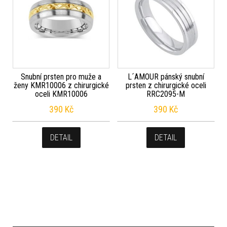
Snubní prsten pro muže a
L´AMOUR pánský snubní
ženy KMR10006 z chirurgické
prsten z chirurgické oceli
oceli KMR10006
RRC2095-M
390
Kč
390
Kč
DETAIL
DETAIL