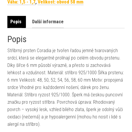
Váha: 1,5 - 1,7
,
Velikost: obvod 58 mm
Popis
Další informace
Popis
Stříbrný prsten Coradia je tvořen řadou jemně tvarovaných
srdcí, která se elegantně prolínají po celém obvodu prstenu.
Díky šířce 6 mm působí výrazně, a přesto si zachovává
lehkost a vzdušnost. Materiál: stříbro 925/1000 Šířka prstenu:
6 mm Velikosti: 48, 50, 52, 54, 56, 58, 60 mm Motiv: propojená
srdce Vhodné pro: každodenní nošení, dárek pro ženu.
Materiál: Stříbro ryzost 925/1000. Šperk má českou puncovní
značku pro ryzost stříbra. Povrchová úprava: Rhodiovaný
povrch – vysoký lesk, vzhled bílého zlata, šperk je odolný vůči
oxidaci (nečerná) a je hypoalergenní (mohou ho nosit i lidé s
alergií na stříbro).