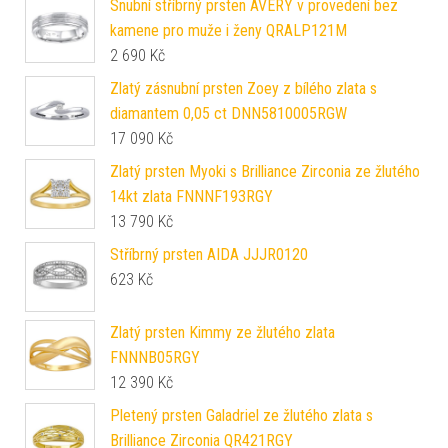
Snubní stříbrný prsten AVERY v provedení bez
kamene pro muže i ženy QRALP121M
2 690
Kč
Zlatý zásnubní prsten Zoey z bílého zlata s
diamantem 0,05 ct DNN5810005RGW
17 090
Kč
Zlatý prsten Myoki s Brilliance Zirconia ze žlutého
14kt zlata FNNNF193RGY
13 790
Kč
Stříbrný prsten AIDA JJJR0120
623
Kč
Zlatý prsten Kimmy ze žlutého zlata
FNNNB05RGY
12 390
Kč
Pletený prsten Galadriel ze žlutého zlata s
Brilliance Zirconia QR421RGY