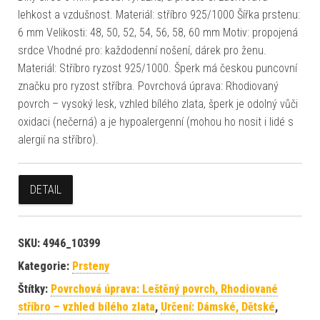
lehkost a vzdušnost. Materiál: stříbro 925/1000 Šířka prstenu:
6 mm Velikosti: 48, 50, 52, 54, 56, 58, 60 mm Motiv: propojená
srdce Vhodné pro: každodenní nošení, dárek pro ženu.
Materiál: Stříbro ryzost 925/1000. Šperk má českou puncovní
značku pro ryzost stříbra. Povrchová úprava: Rhodiovaný
povrch – vysoký lesk, vzhled bílého zlata, šperk je odolný vůči
oxidaci (nečerná) a je hypoalergenní (mohou ho nosit i lidé s
alergií na stříbro).
DETAIL
SKU:
4946_10399
Kategorie:
Prsteny
Štítky:
Povrchová úprava: Leštěný povrch, Rhodiované
stříbro – vzhled bílého zlata
,
Určení: Dámské, Dětské
,