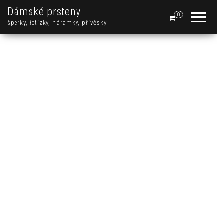
Dámské prsteny
0
šperky, řetízky, náramky, přívěsky