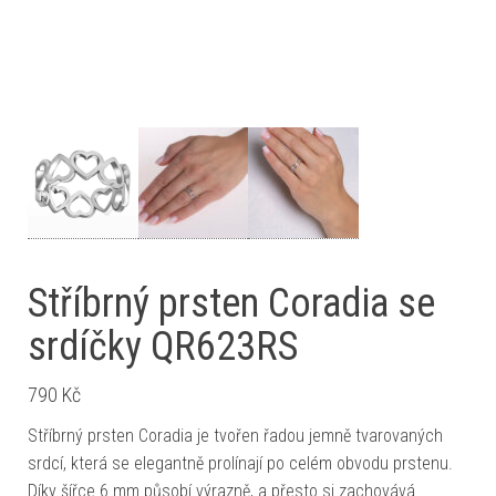
Stříbrný prsten Coradia se
srdíčky QR623RS
790
Kč
Stříbrný prsten Coradia je tvořen řadou jemně tvarovaných
srdcí, která se elegantně prolínají po celém obvodu prstenu.
Díky šířce 6 mm působí výrazně, a přesto si zachovává