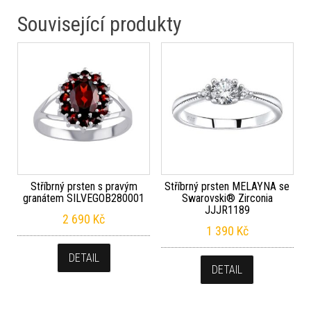
Související produkty
Stříbrný prsten s pravým
Stříbrný prsten MELAYNA se
granátem SILVEGOB280001
Swarovski® Zirconia
JJJR1189
2 690
Kč
1 390
Kč
DETAIL
DETAIL