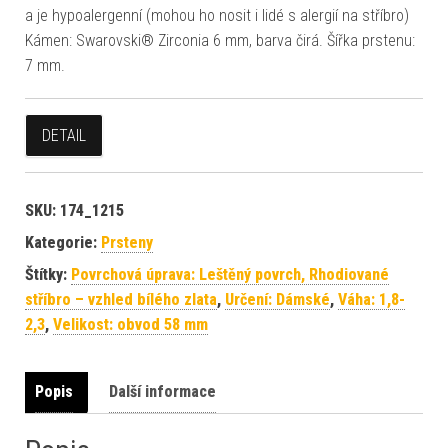
a je hypoalergenní (mohou ho nosit i lidé s alergií na stříbro)
Kámen: Swarovski® Zirconia 6 mm, barva čirá. Šířka prstenu:
7 mm.
DETAIL
SKU:
174_1215
Kategorie:
Prsteny
Štítky:
Povrchová úprava: Leštěný povrch, Rhodiované
stříbro – vzhled bílého zlata
,
Určení: Dámské
,
Váha: 1,8-
2,3
,
Velikost: obvod 58 mm
Popis
Další informace