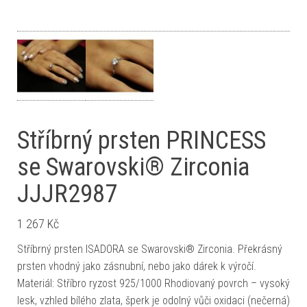
Stříbrný prsten PRINCESS
se Swarovski® Zirconia
JJJR2987
1 267
Kč
Stříbrný prsten ISADORA se Swarovski® Zirconia. Překrásný
prsten vhodný jako zásnubní, nebo jako dárek k výročí.
Materiál: Stříbro ryzost 925/1000 Rhodiovaný povrch – vysoký
lesk, vzhled bílého zlata, šperk je odolný vůči oxidaci (nečerná)