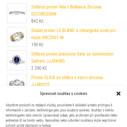
Stříbrný prsten Vilia s Brilliance Zirconia
DCC08023RW
842
Kč
Snubní prsten LE BLANC z chirurgické oceli pro
muže RRC2051-M
190
Kč
Stříbrný prsten princezny Kate se syntetickým
Safírem JJJRK985
2 290
Kč
Prsten ELISA ze stříbra s micro zirconia
JJJR0222
1 947
Kč
Spravovat souhlas s cookies
Zlatý snubní prsten Lestat ze žlutého zlata
Abychom poskytli co nejlepší služby, používáme k ukládání a/nebo přístupu k
FNNNX41RGY
informacím o zařízení, technologie jako jsou soubory cookies. Souhlas s těmito
5 990
Kč
technologiemi nám umožní zpracovávat údaje, jako je chování při procházení nebo
jedinečná ID na tomto webu. Nesouhlas nebo odvolání souhlasu může nepříznivě
Snubní prsten VIENNE z chirurgické oceli pro
ovlivnit určité vlastnosti a funkce.