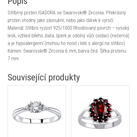
Popis
Stříbrný prsten ISADORA se Swarovski® Zirconia. Překrásný
prsten vhodný jako zásnubní, nebo jako dárek k výročí.
Materiál: Stříbro ryzost 925/1000 Rhodiovaný povrch – vysoký
lesk, vzhled bílého zlata, šperk je odolný vůči oxidaci (nečerná)
a je hypoalergenní (mohou ho nosit i lidé s alergií na stříbro)
Kámen: Swarovski® Zirconia 6 mm, barva čirá. Šířka prstenu:
7 mm.
Související produkty