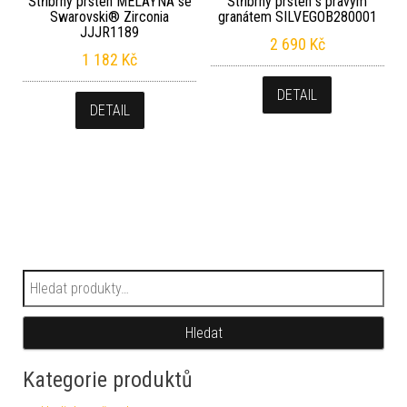
Stříbrný prsten MELAYNA se
Stříbrný prsten s pravým
Swarovski® Zirconia
granátem SILVEGOB280001
JJJR1189
2 690
Kč
1 182
Kč
DETAIL
DETAIL
Hledat:
Hledat
Kategorie produktů