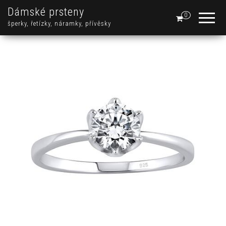
Dámské prsteny
0
šperky, řetízky, náramky, přívěsky