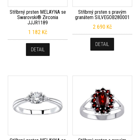
Stříbrný prsten MELAYNA se
Stříbrný prsten s pravým
Swarovski® Zirconia
granátem SILVEGOB280001
JJJR1189
2 690
Kč
1 182
Kč
DETAIL
DETAIL