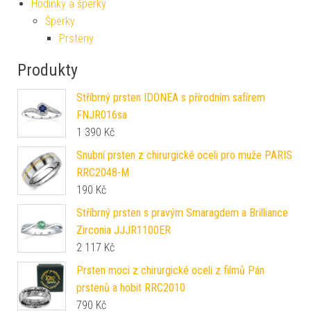
Hodinky a šperky
Šperky
Prsteny
Produkty
Stříbrný prsten IDONEA s přírodním safírem
FNJR016sa
1 390
Kč
Snubní prsten z chirurgické oceli pro muže PARIS
RRC2048-M
190
Kč
Stříbrný prsten s pravým Smaragdem a Brilliance
Zirconia JJJR1100ER
2 117
Kč
Prsten moci z chirurgické oceli z filmů Pán
prstenů a hobit RRC2010
790
Kč