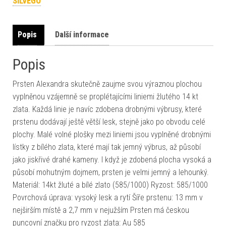
SILVEGO
Popis
Další informace
Popis
Prsten Alexandra skutečně zaujme svou výraznou plochou
vyplněnou vzájemně se proplétajícími liniemi žlutého 14 kt
zlata. Každá linie je navíc zdobena drobnými výbrusy, které
prstenu dodávají ještě větší lesk, stejně jako po obvodu celé
plochy. Malé volné plošky mezi liniemi jsou vyplněné drobnými
lístky z bílého zlata, které mají tak jemný výbrus, až působí
jako jiskřivé drahé kameny. I když je zdobená plocha vysoká a
působí mohutným dojmem, prsten je velmi jemný a lehounký.
Materiál: 14kt žluté a bílé zlato (585/1000) Ryzost: 585/1000
Povrchová úprava: vysoký lesk a rytí Šíře prstenu: 13 mm v
nejširším místě a 2,7 mm v nejužším Prsten má českou
puncovní značku pro ryzost zlata: Au 585