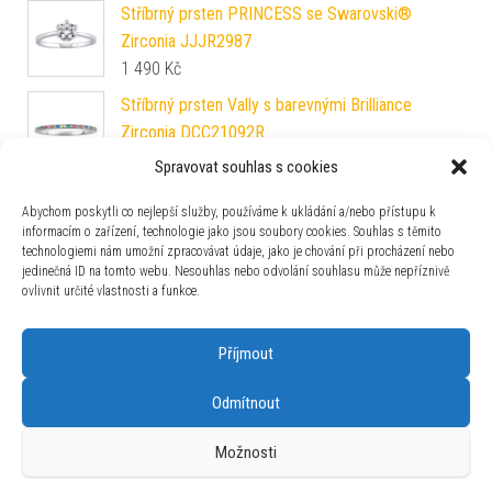
Stříbrný prsten PRINCESS se Swarovski®
Zirconia JJJR2987
1 490
Kč
Stříbrný prsten Vally s barevnými Brilliance
Zirconia DCC21092R
1 490
Kč
Spravovat souhlas s cookies
Stříbrný prsten Ebbie s modrým opálem
Abychom poskytli co nejlepší služby, používáme k ukládání a/nebo přístupu k
DCC8046OB
informacím o zařízení, technologie jako jsou soubory cookies. Souhlas s těmito
1 290
Kč
technologiemi nám umožní zpracovávat údaje, jako je chování při procházení nebo
jedinečná ID na tomto webu. Nesouhlas nebo odvolání souhlasu může nepříznivě
L´AMOUR snubní prsten z chirurgické oceli pro
ovlivnit určité vlastnosti a funkce.
muže a ženy RC2129
590
Kč
Příjmout
Odmítnout
Možnosti
Používáme WordPress (v češtině).
|
Šablona: Bulk Shop
| ACIT
s.r.o. Chodovská 228/3 Praha 4 IČ: 26454424