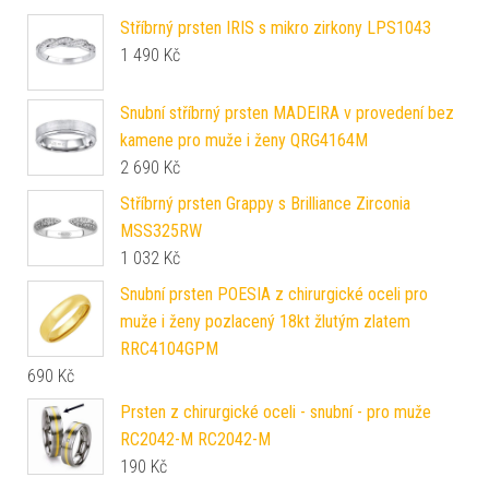
Stříbrný prsten IRIS s mikro zirkony LPS1043
1 490
Kč
Snubní stříbrný prsten MADEIRA v provedení bez
kamene pro muže i ženy QRG4164M
2 690
Kč
Stříbrný prsten Grappy s Brilliance Zirconia
MSS325RW
1 032
Kč
Snubní prsten POESIA z chirurgické oceli pro
muže i ženy pozlacený 18kt žlutým zlatem
RRC4104GPM
690
Kč
Prsten z chirurgické oceli - snubní - pro muže
RC2042-M RC2042-M
190
Kč