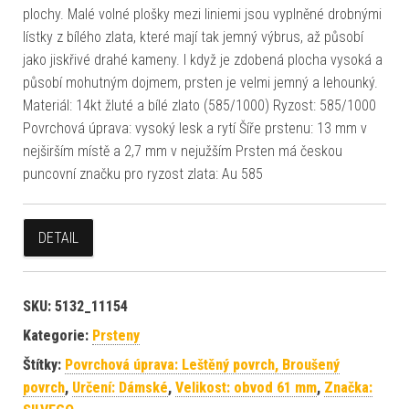
plochy. Malé volné plošky mezi liniemi jsou vyplněné drobnými
lístky z bílého zlata, které mají tak jemný výbrus, až působí
jako jiskřivé drahé kameny. I když je zdobená plocha vysoká a
působí mohutným dojmem, prsten je velmi jemný a lehounký.
Materiál: 14kt žluté a bílé zlato (585/1000) Ryzost: 585/1000
Povrchová úprava: vysoký lesk a rytí Šíře prstenu: 13 mm v
nejširším místě a 2,7 mm v nejužším Prsten má českou
puncovní značku pro ryzost zlata: Au 585
DETAIL
SKU:
5132_11154
Kategorie:
Prsteny
Štítky:
Povrchová úprava: Leštěný povrch, Broušený
povrch
,
Určení: Dámské
,
Velikost: obvod 61 mm
,
Značka: