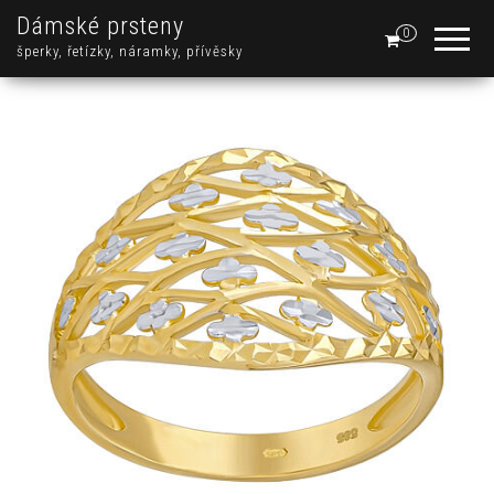
Dámské prsteny
0
šperky, řetízky, náramky, přívěsky