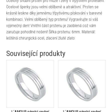
Ocelový snubní prsten pro muže i ženy v třpytivém provedení.
Ocelové šperky jsou velmi oblíbené a atraktivní. Prsten se
krásně leskne díky jemnému třpytivému pískování v barevné
kombinaci. Velmi oblíbený typ prstenu! Vygravírujte si váš
výjimečný den! Vnitřní část prstenu je zaoblená což vám
zaručuje pohodlné nošení! Šířka prstenu: 6mm. Materiál:
leštěná chirurgická ocel, zlacení žluté zlato
Související produkty
L´AMOUR pánský snubní
L´AMOUR pánský snubní