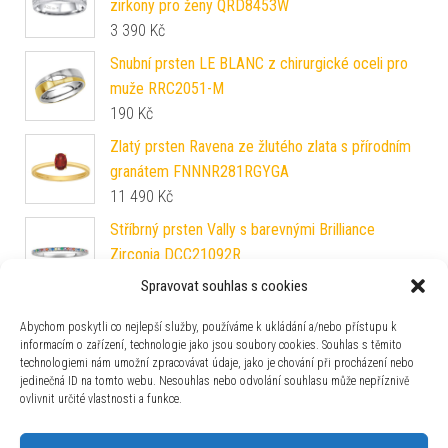
zirkony pro ženy QRD8453W
3 390
Kč
Snubní prsten LE BLANC z chirurgické oceli pro
muže RRC2051-M
190
Kč
Zlatý prsten Ravena ze žlutého zlata s přírodním
granátem FNNNR281RGYGA
11 490
Kč
Stříbrný prsten Vally s barevnými Brilliance
Zirconia DCC21092R
1 490
Kč
Spravovat souhlas s cookies
Otevřený stříbrný prsten na nohu Aisha s nápisem
Abychom poskytli co nejlepší služby, používáme k ukládání a/nebo přístupu k
Love PRM11520R
informacím o zařízení, technologie jako jsou soubory cookies. Souhlas s těmito
990
Kč
technologiemi nám umožní zpracovávat údaje, jako je chování při procházení nebo
jedinečná ID na tomto webu. Nesouhlas nebo odvolání souhlasu může nepříznivě
Stříbrný prsten se Swarovski® Zirconia
ovlivnit určité vlastnosti a funkce.
FNJR085sw
1 590
Kč