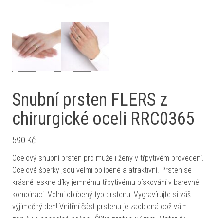
Snubní prsten FLERS z
chirurgické oceli RRC0365
590
Kč
Ocelový snubní prsten pro muže i ženy v třpytivém provedení.
Ocelové šperky jsou velmi oblíbené a atraktivní. Prsten se
krásně leskne díky jemnému třpytivému pískování v barevné
kombinaci. Velmi oblíbený typ prstenu! Vygravírujte si váš
výjimečný den! Vnitřní část prstenu je zaoblená což vám