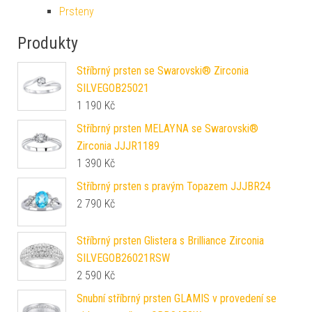
Prsteny
Produkty
Stříbrný prsten se Swarovski® Zirconia
SILVEGOB25021
1 190
Kč
Stříbrný prsten MELAYNA se Swarovski®
Zirconia JJJR1189
1 390
Kč
Stříbrný prsten s pravým Topazem JJJBR24
2 790
Kč
Stříbrný prsten Glistera s Brilliance Zirconia
SILVEGOB26021RSW
2 590
Kč
Snubní stříbrný prsten GLAMIS v provedení se