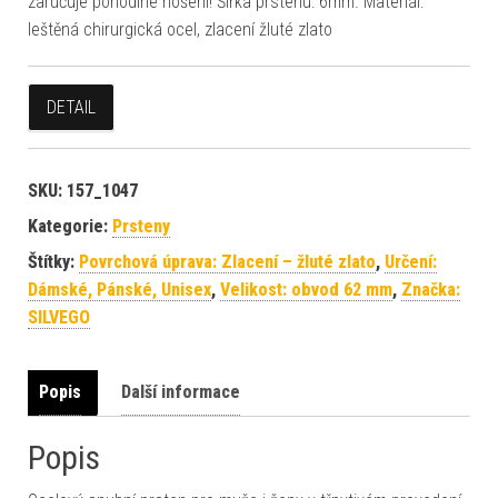
zaručuje pohodlné nošení! Šířka prstenu: 6mm. Materiál:
leštěná chirurgická ocel, zlacení žluté zlato
DETAIL
SKU:
157_1047
Kategorie:
Prsteny
Štítky:
Povrchová úprava: Zlacení – žluté zlato
,
Určení:
Dámské, Pánské, Unisex
,
Velikost: obvod 62 mm
,
Značka:
SILVEGO
Popis
Další informace
Popis