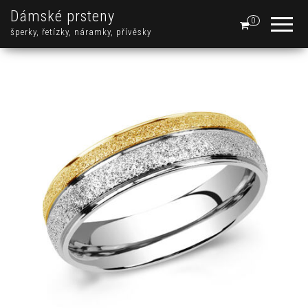
Dámské prsteny
0
šperky, řetízky, náramky, přívěsky