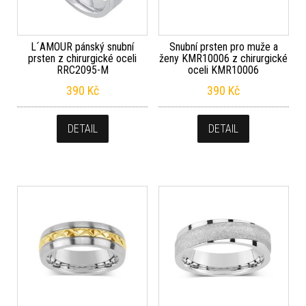
L´AMOUR pánský snubní
Snubní prsten pro muže a
prsten z chirurgické oceli
ženy KMR10006 z chirurgické
RRC2095-M
oceli KMR10006
390
Kč
390
Kč
DETAIL
DETAIL