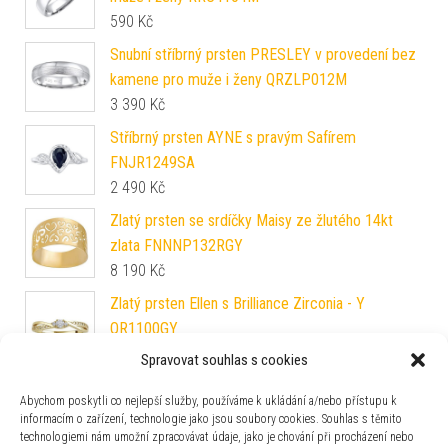
590
Kč
Snubní stříbrný prsten PRESLEY v provedení bez
kamene pro muže i ženy QRZLP012M
3 390
Kč
Stříbrný prsten AYNE s pravým Safírem
FNJR1249SA
2 490
Kč
Zlatý prsten se srdíčky Maisy ze žlutého 14kt
zlata FNNNP132RGY
8 190
Kč
Zlatý prsten Ellen s Brilliance Zirconia - Y
QR1100GY
11 990
Kč
Spravovat souhlas s cookies
Zlatý prsten Deidra s Brilliance Zirconia z bílého
Abychom poskytli co nejlepší služby, používáme k ukládání a/nebo přístupu k
14kt zlata FNNNP229BRGW
informacím o zařízení, technologie jako jsou soubory cookies. Souhlas s těmito
5 890
Kč
technologiemi nám umožní zpracovávat údaje, jako je chování při procházení nebo