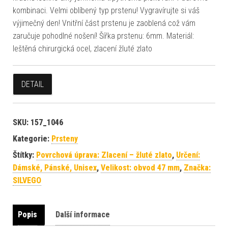
kombinaci. Velmi oblíbený typ prstenu! Vygravírujte si váš
výjimečný den! Vnitřní část prstenu je zaoblená což vám
zaručuje pohodlné nošení! Šířka prstenu: 6mm. Materiál:
leštěná chirurgická ocel, zlacení žluté zlato
DETAIL
SKU:
157_1046
Kategorie:
Prsteny
Štítky:
Povrchová úprava: Zlacení – žluté zlato
,
Určení:
Dámské, Pánské, Unisex
,
Velikost: obvod 47 mm
,
Značka:
SILVEGO
Popis
Další informace