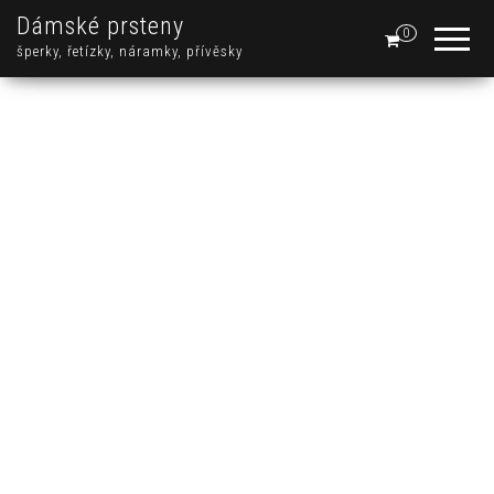
Dámské prsteny
0
šperky, řetízky, náramky, přívěsky