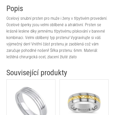
Popis
Ocelový snubní prsten pro muže i ženy v třpytivém provedení.
Ocelové šperky jsou velmi oblíbené a atraktivní. Prsten se
krásně leskne díky jemnému třpytivému pískování v barevné
kombinaci. Velmi oblíbený typ prstenu! Vygravírujte si váš
výjimečný den! Vnitřní část prstenu je zaoblená což vám
zaručuje pohodlné nošení! Šířka prstenu: 6mm. Materiál:
leštěná chirurgická ocel, zlacení žluté zlato
Související produkty