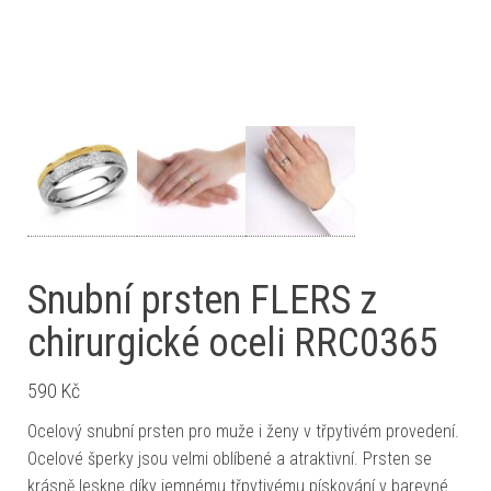
Snubní prsten FLERS z
chirurgické oceli RRC0365
590
Kč
Ocelový snubní prsten pro muže i ženy v třpytivém provedení.
Ocelové šperky jsou velmi oblíbené a atraktivní. Prsten se
krásně leskne díky jemnému třpytivému pískování v barevné