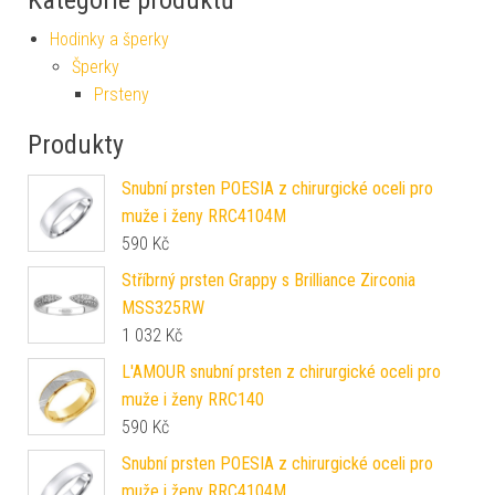
Kategorie produktů
Hodinky a šperky
Šperky
Prsteny
Produkty
Snubní prsten POESIA z chirurgické oceli pro
muže i ženy RRC4104M
590
Kč
Stříbrný prsten Grappy s Brilliance Zirconia
MSS325RW
1 032
Kč
L'AMOUR snubní prsten z chirurgické oceli pro
muže i ženy RRC140
590
Kč
Snubní prsten POESIA z chirurgické oceli pro
muže i ženy RRC4104M