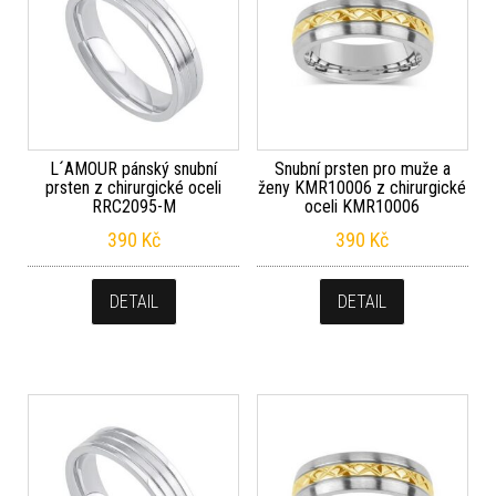
L´AMOUR pánský snubní
Snubní prsten pro muže a
prsten z chirurgické oceli
ženy KMR10006 z chirurgické
RRC2095-M
oceli KMR10006
390
Kč
390
Kč
DETAIL
DETAIL