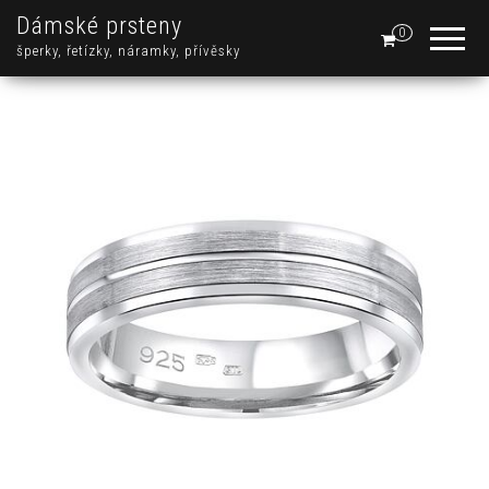
Dámské prsteny
0
šperky, řetízky, náramky, přívěsky