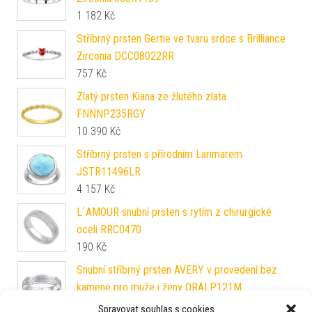
1 182
Kč
Stříbrný prsten Gertie ve tvaru srdce s Brilliance
Zirconia DCC08022RR
757
Kč
Zlatý prsten Kiana ze žlutého zlata
FNNNP235RGY
10 390
Kč
Stříbrný prsten s přírodním Larimarem
JSTR11496LR
4 157
Kč
L´AMOUR snubní prsten s rytím z chirurgické
oceli RRC0470
190
Kč
Snubní stříbrný prsten AVERY v provedení bez
kamene pro muže i ženy QRALP121M
2 287
Kč
Spravovat souhlas s cookies