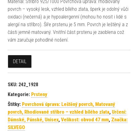
Materiál: Stříbro 925/1000 Povrchová úprava: rhodiovaný
povrch – vysoký lesk, vzhled bílého zlata, šperk je odolný vůči
oxidaci (nečerná) a je hypoalergenní (mohou ho nosit i lidé s
alergií na stříbro). Šíře prstenu je 5 mm. Povrch je leštěný a z
části jemně matovaný. Vnitřní část prstenu je zaoblena což
vám zaručuje pohodlné nošení.
DETAIL
SKU:
242_1928
Kategorie:
Prsteny
Štítky:
Povrchová úprava: Leštěný povrch, Matovaný
povrch, Rhodiované stříbro – vzhled bílého zlata
,
Určení:
Dámské, Pánské, Unisex
,
Velikost: obvod 47 mm
,
Značka:
SILVEGO