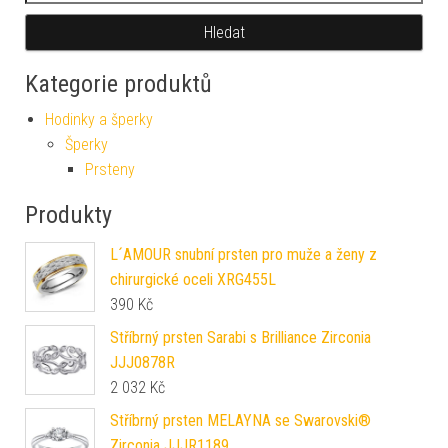
Hledat
Kategorie produktů
Hodinky a šperky
Šperky
Prsteny
Produkty
L´AMOUR snubní prsten pro muže a ženy z
chirurgické oceli XRG455L
390
Kč
Stříbrný prsten Sarabi s Brilliance Zirconia
JJJ0878R
2 032
Kč
Stříbrný prsten MELAYNA se Swarovski®
Zirconia JJJR1189